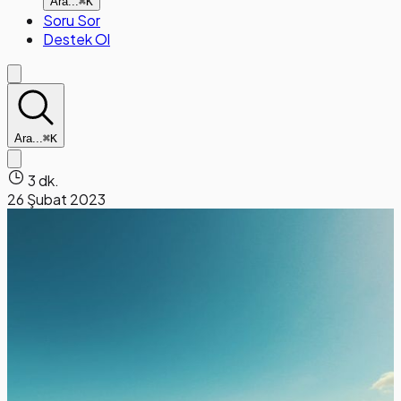
Ara...
⌘K
Soru Sor
Destek Ol
Ara...
⌘K
3 dk.
26 Şubat 2023