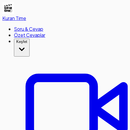
Kuran
Time
Soru & Cevap
Özet Cevaplar
Keşfet