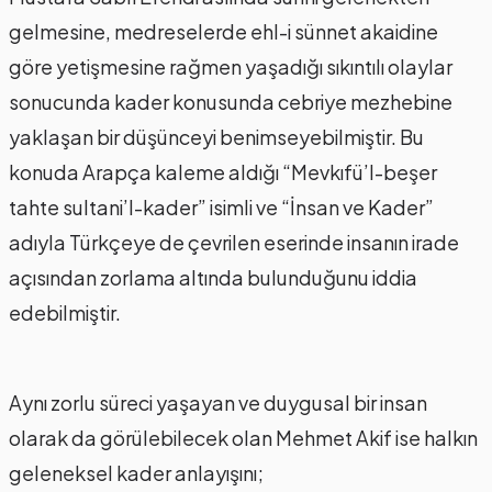
gelmesine, medreselerde ehl-i sünnet akaidine
göre yetişmesine rağmen yaşadığı sıkıntılı olaylar
sonucunda kader konusunda cebriye mezhebine
yaklaşan bir düşünceyi benimseyebilmiştir. Bu
konuda Arapça kaleme aldığı “Mevkıfü’l-beşer
tahte sultani’l-kader” isimli ve “İnsan ve Kader”
adıyla Türkçeye de çevrilen eserinde insanın irade
açısından zorlama altında bulunduğunu iddia
edebilmiştir.
Aynı zorlu süreci yaşayan ve duygusal bir insan
olarak da görülebilecek olan Mehmet Akif ise halkın
geleneksel kader anlayışını;