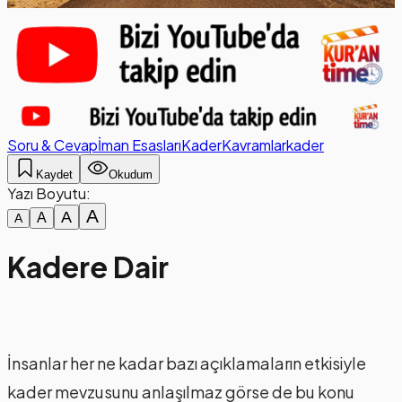
Soru & Cevap
İman Esasları
Kader
Kavramlar
kader
Kaydet
Okudum
Yazı Boyutu:
A
A
A
A
Kadere Dair
İnsanlar her ne kadar bazı açıklamaların etkisiyle
kader mevzusunu anlaşılmaz görse de bu konu