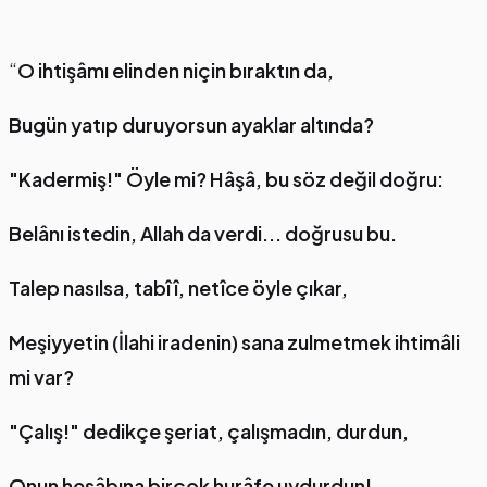
“
O ihtişâmı elinden niçin bıraktın da,
Bugün yatıp duruyorsun ayaklar altında?
"Kadermiş!" Öyle mi? Hâşâ, bu söz değil doğru:
Belânı istedin, Allah da verdi... doğrusu bu.
Talep nasılsa, tabîî, netîce öyle çıkar,
Meşiyyetin (İlahi iradenin) sana zulmetmek ihtimâli
mi var?
"Çalış!" dedikçe şeriat, çalışmadın, durdun,
Onun hesâbına birçok hurâfe uydurdun!