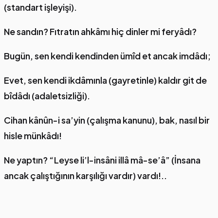
(standart işleyişi).
Ne sandın? Fıtratın ahkâmı hiç dinler mi feryâdı?
Bugün, sen kendi kendinden ümîd et ancak imdâdı;
Evet, sen kendi ikdâmınla (gayretinle) kaldır git de
bîdâdı (adaletsizliği).
Cihan kânûn-i sa’yin (çalışma kanunu), bak, nasıl bir
hisle münkâdı!
Ne yaptın? “Leyse li’l-insâni illâ mâ-se’â” (İnsana
ancak çalıştığının karşılığı vardır) vardı!..