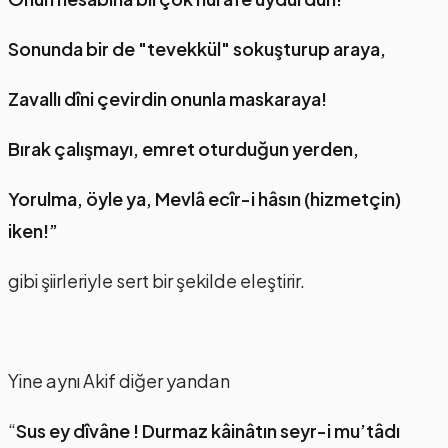
Sonunda bir de "tevekkül" sokuşturup araya,
Zavallı dîni çevirdin onunla maskaraya!
Bırak çalışmayı, emret oturduğun yerden,
Yorulma, öyle ya, Mevlâ ecîr-i hâsın (hizmetçin)
iken!”
gibi şiirleriyle sert bir şekilde eleştirir.
Yine aynı Akif diğer yandan
“
Sus ey dîvâne ! Durmaz kâinâtın seyr-i mu’tâdı