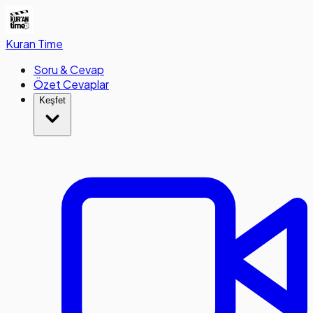
Kuran
Time
Soru & Cevap
Özet Cevaplar
Keşfet