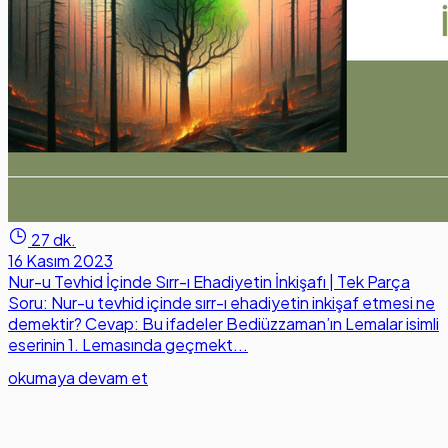
27 dk.
16 Kasım 2023
Nur-u Tevhid İçinde Sırr-ı Ehadiyetin İnkişafı | Tek Parça
Soru: Nur-u tevhid içinde sırr-ı ehadiyetin inkişaf etmesi ne
demektir? Cevap: Bu ifadeler Bediüzzaman’ın Lemalar isimli
eserinin 1. Lemasında geçmekt...
okumaya devam et