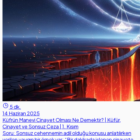
5 dk.
14 Haziran 2025
Küfrün Manevi Cinayet Olması Ne Demektir? | Küfür,
Cinayet ve Sonsuz Ceza | 1. Kısım
Soru: Sonsuz cehennemin adil olduğu konusu anlatılırken
verilen yaygın bir örnek var: “Bir dakikada işlenen cinayete