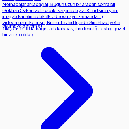
Merhabalar arkadaşlar, Bugün uzun bir aradan sonra bir
Gökhan Özkan videosu ile karşınızdayız. Kendisinin yeni
imajıyla kanalımızdaki ilk videosu aynı zamanda. :)
Videomuzun konusu, Nur-u Tevhid İçinde Sırrı Ehadiyetin
okumaya devam et
İnkişafı. Tadı damağınızda kalacak, ilmi derinliğe sahip güzel
bir video olduğ...