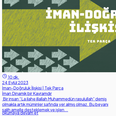
10 dk.
24 Eylül 2023
İman-Doğruluk İlişkisi | Tek Parça
İman Dinamik bir Kavramdır
Bir insan “La ilahe illallah Muhammedün rasulullah” demiş
olmakla artık müminler safında yer almış olmaz. Bu beyanı
salih amelle desteklemek ve işlen...
okumaya devam et