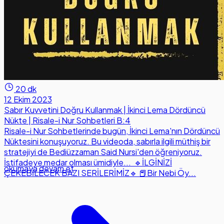
20 dk
12 Ekim 2023
Sabır Kuvvetini Doğru Kullanmak | İkinci Lema Dördüncü
Nükte | Risale-i Nur Sohbetleri B:4
Risale-i Nur Sohbetlerinde bugün, İkinci Lema'nın Dördüncü
Nüktesini konuşuyoruz. Bu videoda, sabırla ilgili müthiş bir
stratejiyi de Bediüzzaman Said Nursi'den öğreniyoruz.
İstifadeye medar olması ümidiyle... 🔹İLGİNİZİ
okumaya devam et
ÇEKEBİLECEK BAZI SERİLERİMİZ🔹 📕Bir Nebi Öy...