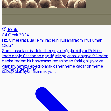
10 dk.
04 Ocak 2024
Hz. Ömer (ra) Dua ile mi İradesini Kullanarak mı Müslüman
Oldu?
Soru: İnsanların iradeleri her şeyi değiştirebiliyor Peki bu
irade deyip üzerinden geçtiğimiz şey nasıl çalışıyor? Neden
benim iradem bir başkasının iradesinden farklı çalışıyor ve
Allah muhafaza ebedi olarak cehenneme kadar gitmeme
okumaya devam et
sebep olabiliyor. Bizim neye...