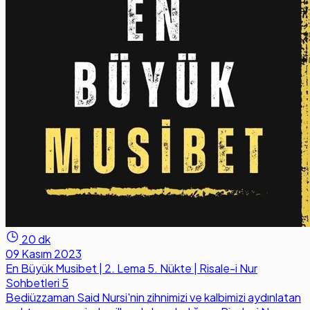
20 dk
09 Kasım 2023
En Büyük Musibet | 2. Lema 5. Nükte | Risale-i Nur
Sohbetleri 5
Bediüzzaman Said Nursi'nin zihnimizi ve kalbimizi aydınlatan