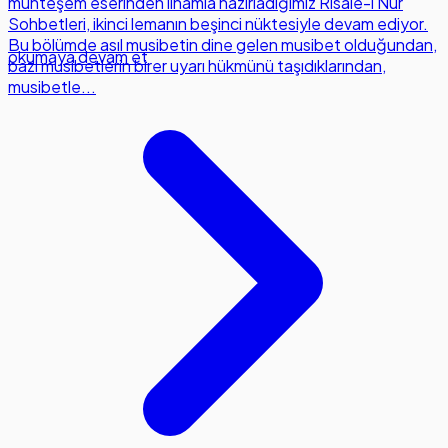
muhteşem eserinden ilhamla hazırladığımız Risale-i Nur
Sohbetleri, ikinci lemanın beşinci nüktesiyle devam ediyor.
Bu bölümde asıl musibetin dine gelen musibet olduğundan,
okumaya devam et
bazı musibetlerin birer uyarı hükmünü taşıdıklarından,
musibetle...