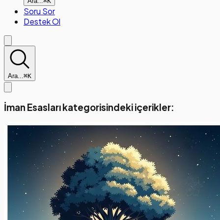
Ara...
⌘K
Soru Sor
Destek Ol
Ara...
⌘K
İman Esasları kategorisindeki içerikler: