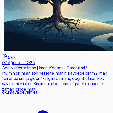
5 dk.
07 Ağustos 2025
Son Nefeste İman | İmanı Korumak Garanti mi?
Mü’min bir insan son nefeste imanını kaybedebilir mi? İman
“bir anda silinip giden” kırılgan bir inanç değildir. İman kök
salar, emek ister. Kişi imanını beslemez, gaflete düşerse
zaman içinde iman
okumaya devam et