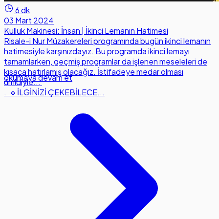
6 dk
03 Mart 2024
Kulluk Makinesi: İnsan | İkinci Lemanın Hatimesi
Risale-i Nur Müzakereleri programında bugün ikinci lemanın
hatimesiyle karşınızdayız. Bu programda ikinci lemayı
tamamlarken, geçmiş programlar da işlenen meseleleri de
kısaca hatırlamış olacağız. İstifadeye medar olması
okumaya devam et
ümidiyle...
. 🔹İLGİNİZİ ÇEKEBİLECE...