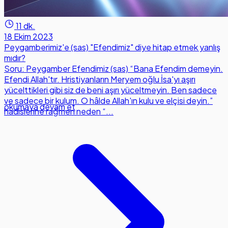
11 dk.
18 Ekim 2023
Peygamberimiz'e (sas) "Efendimiz" diye hitap etmek yanlış
mıdır?
Soru: Peygamber Efendimiz (sas) “Bana Efendim demeyin.
Efendi Allah'tır. Hristiyanların Meryem oğlu İsa'yı aşırı
yücelttikleri gibi siz de beni aşırı yüceltmeyin. Ben sadece
ve sadece bir kulum. O hâlde Allah'ın kulu ve elçisi deyin.”
okumaya devam et
hadislerine rağmen neden “...