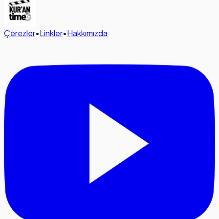
Çerezler
•
Linkler
•
Hakkımızda