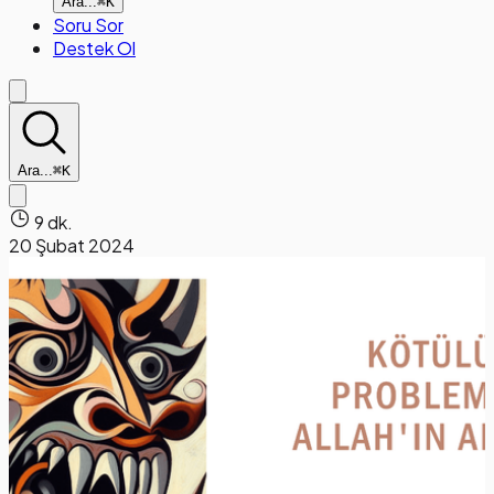
Ara...
⌘K
Soru Sor
Destek Ol
Ara...
⌘K
9 dk.
20 Şubat 2024