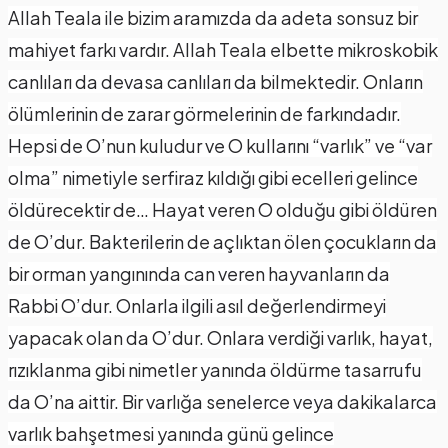
Allah Teala ile bizim aramızda da adeta sonsuz bir
mahiyet farkı vardır. Allah Teala elbette mikroskobik
canlıları da devasa canlıları da bilmektedir. Onların
ölümlerinin de zarar görmelerinin de farkındadır.
Hepsi de O’nun kuludur ve O kullarını “varlık” ve “var
olma” nimetiyle serfiraz kıldığı gibi ecelleri gelince
öldürecektir de… Hayat veren O olduğu gibi öldüren
de O’dur. Bakterilerin de açlıktan ölen çocukların da
bir orman yangınında can veren hayvanların da
Rabbi O’dur. Onlarla ilgili asıl değerlendirmeyi
yapacak olan da O’dur. Onlara verdiği varlık, hayat,
rızıklanma gibi nimetler yanında öldürme tasarrufu
da O’na aittir. Bir varlığa senelerce veya dakikalarca
varlık bahşetmesi yanında günü gelince