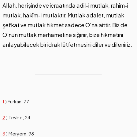
Allah, her işinde ve icraatında adil-i mutlak, rahim-i
mutlak, hakîm-i mutlaktır. Mutlak adalet, mutlak
şefkat ve mutlak hikmet sadece O’na aittir. Biz de
O’nun mutlak merhametine sığınır, bize hikmetini
anlayabilecek bir idrak lütfetmesini diler ve dileniriz.
1
) Furkan, 77
2
) Tevbe, 24
3
) Meryem, 98