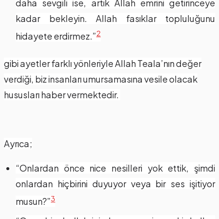
daha sevgili ise, artık Allah emrini getirinceye
kadar bekleyin. Allah fasıklar topluluğunu
2
hidayete erdirmez.”
gibi ayetler farklı yönleriyle Allah Teala’nın değer
verdiği, biz insanları umursamasına vesile olacak
hususları haber vermektedir.
Ayrıca;
“Onlardan önce nice nesilleri yok ettik, şimdi
onlardan hiçbirini duyuyor veya bir ses işitiyor
3
musun?”