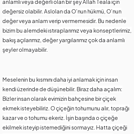
anlamlı veya değerli olan bir şey Allah Teala için
değersiz olabilir. Aslolan da O’nun hükmü, O’nun
değer veya anlam verip vermemesidir. Bu nedenle
bizim bu alemdeki ıstıraplarımız veya konseptlerimiz,
bakış açılarımız, değer yargılarımız çok da anlamlı
şeyler olmayabilir.
Meselenin bu kısmını daha iyi anlamak için insan
kendi üzerinde de düşünebilir. Biraz daha açalım:
Bizler insan olarak evimizin bahçesine bir çiçek
ekmek isteyebiliriz. O çiçeğin tohumunu alır, toprağı
kazar ve o tohumu ekeriz. İşin başında o çiçeğe
ekilmek isteyip istemediğini sormayız. Hatta çiçeği