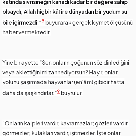
katında sivrisineğin kanadı kadar bir değere sahip
olsaydı, Allah hiçbir kâfire dünyadan bir yudum su
8
bile içirmezdi.”
buyurarak gerçek kıymet ölçüsünü
haber vermektedir.
Yine bir ayette “Sen onların çoğunun söz dinlediğini
veya aklettiğini mi zannediyorsun? Hayır, onlar
yolunu şaşırmada hayvanlar (en’âm) gibidir hatta
9
daha da şaşkındırlar.”
buyrulur.
“Onların kalpleri vardır, kavramazlar; gözleri vardır,
görmezler; kulakları vardır, işitmezler. İşte onlar