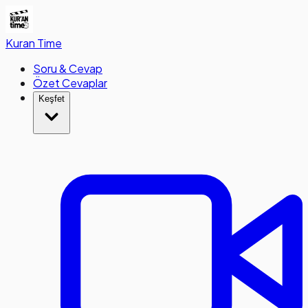
Kuran
Time
Soru & Cevap
Özet Cevaplar
Keşfet