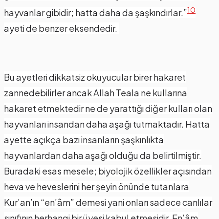
10
hayvanlar gibidir; hatta daha da şaşkındırlar.”
ayeti de benzer eksendedir.
Bu ayetleri dikkatsiz okuyucular birer hakaret
zannedebilirler ancak Allah Teala ne kullarına
hakaret etmektedir ne de yarattığı diğer kulları olan
hayvanları insandan daha aşağı tutmaktadır. Hatta
ayette açıkça bazı insanların şaşkınlıkta
hayvanlardan daha aşağı olduğu da belirtilmiştir.
Buradaki esas mesele; biyolojik özellikler açısından
heva ve heveslerini her şeyin önünde tutanlara
Kur’an’ın “en’âm” demesi yani onları sadece canlılar
sınıfının herhangi bir üyesi kabul etmesidir. En’âm