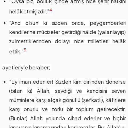
“Oysa biz, bolluk içinde azmış nice şehir halkını
4
helâk etmişizdir.”
“And olsun ki sizden önce, peygamberleri
kendilerine mûcizeler getirdiği hâlde (yalanlayıp)
zulmettiklerinden dolayı nice milletleri helâk
5
ettik.”
ayetleriyle beraber;
“Ey iman edenler! Sizden kim dininden dönerse
(bilsin ki) Allah, sevdiği ve kendisini seven
müminlere karşı alçak gönüllü (şefkatli), kâfirlere
karşı onurlu ve zorlu bir toplum getirecektir.
(Bunlar) Allah yolunda cihad ederler ve hiçbir
kınayanın kınamasından korkmazlar. Bu, Allah'ın,