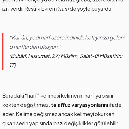
izni verdi. Resûl‑i Ekrem (sas) de şöyle buyurdu:
“Kur’ân, yedi harf üzere indirildi; kolayınıza geleni
o harflerden okuyun.”
(
Buhârî, Husumat: 27; Müslim, Salat-ül Müsafirin:
17
)
Buradaki “harf” kelimesi kelimenin harf yapısını
kökten değiştirmez,
telaffuz varyasyonlarını
ifade
eder. Kelime değişmez ancak kelimeyi okurken
çıkan sesin yapısında bazı değişiklikler görülebilir.