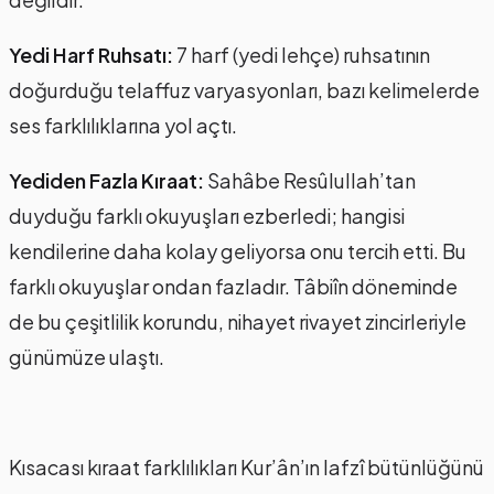
Yedi Harf Ruhsatı:
7 harf (yedi lehçe) ruhsatının
doğurduğu telaffuz varyasyonları, bazı kelimelerde
ses farklılıklarına yol açtı.
Yediden Fazla Kıraat:
Sahâbe Resûlullah’tan
duyduğu farklı okuyuşları ezberledi; hangisi
kendilerine daha kolay geliyorsa onu tercih etti. Bu
farklı okuyuşlar ondan fazladır. Tâbiîn döneminde
de bu çeşitlilik korundu, nihayet rivayet zincirleriyle
günümüze ulaştı.
Kısacası kıraat farklılıkları Kur’ân’ın lafzî bütünlüğünü