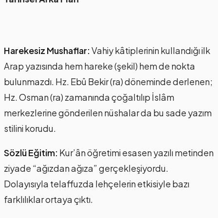
Harekesiz Mushaflar:
Vahiy kâtiplerinin kullandığı ilk
Arap yazısında hem hareke (şekil) hem de nokta
bulunmazdı. Hz. Ebû Bekir (ra) döneminde derlenen;
Hz. Osman (ra) zamanında çoğaltılıp İslâm
merkezlerine gönderilen nüshalar da bu sade yazım
stilini korudu.
Sözlü Eğitim:
Kur’ân öğretimi esasen yazılı metinden
ziyade “ağızdan ağıza” gerçekleşiyordu.
Dolayısıyla telaffuzda lehçelerin etkisiyle bazı
farklılıklar ortaya çıktı.