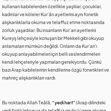
kullanan kabilelerden özellikle yaşlılar, çocuklar,
kadınlar ve köleler Kur’ân ayetlerini aynı fonetik
alışkanlıklarla okuma ve telaffuz etme noktasında
zorluk yaşadılar. Bu insanların Kur’an ayetlerini
Kureyş lehçesiyle konuşan bir Mekkeli gibi okuyup
anlamaları mümkün değildi. Onların da Kur’an’ı
okuyup anlayabilmeleri için belli seslendirmeleri
kendi lehçeleriyle yapmaları gerekiyordu. Çünkü
bazı Arap kabilelerinin kendilerine özgü fonetikleri ve
mahreç alışkanlıkları vardı.
Bu noktada Allah Teâlâ,
“yedi harf”
(Arap dilindeki
yedi farklı lehçe ya da telaffuz grubu) üzere okuma