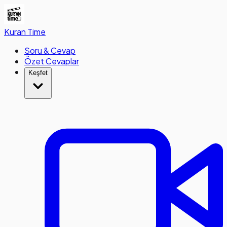
Kuran
Time
Soru & Cevap
Özet Cevaplar
Keşfet