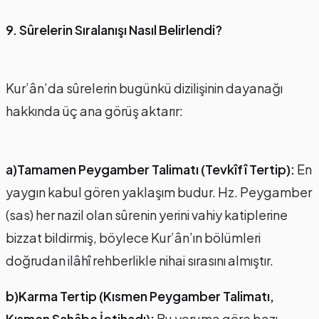
9. Sûrelerin Sıralanışı Nasıl Belirlendi?
Kur’ân’da sûrelerin bugünkü dizilişinin dayanağı
hakkında üç ana görüş aktarır:
a)Tamamen Peygamber Talimatı (Tevkîfî Tertip):
En
yaygın kabul gören yaklaşım budur. Hz. Peygamber
(sas) her nazil olan sûrenin yerini vahiy katiplerine
bizzat bildirmiş, böylece Kur’ân’ın bölümleri
doğrudan ilâhî rehberlikle nihai sırasını almıştır.
b)Karma Tertip (Kısmen Peygamber Talimatı,
Kısmen Sahâbe İçtihadı):
Bu yoruma göre bazı