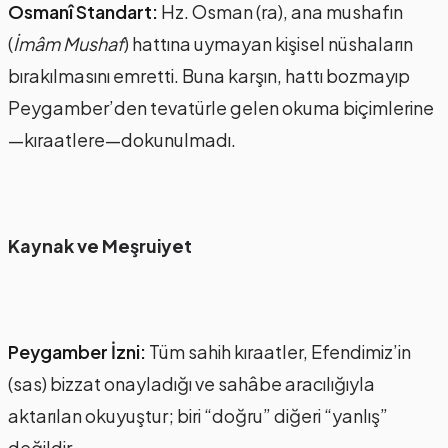
Osmanî Standart:
Hz. Osman (ra), ana mushafın
(
İmâm Mushaf
) hattına uymayan kişisel nüshaların
bırakılmasını emretti. Buna karşın, hattı bozmayıp
Peygamber’den tevatürle gelen okuma biçimlerine
—kıraatlere—dokunulmadı.
Kaynak ve Meşruiyet
Peygamber İzni:
Tüm sahih kıraatler, Efendimiz’in
(sas) bizzat onayladığı ve sahâbe aracılığıyla
aktarılan okuyuştur; biri “doğru” diğeri “yanlış”
değildir.