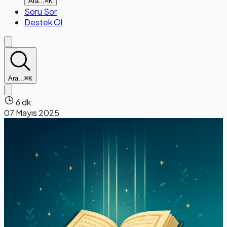
Ara...
⌘K
Soru Sor
Destek Ol
Ara...
⌘K
6 dk.
07 Mayıs 2025