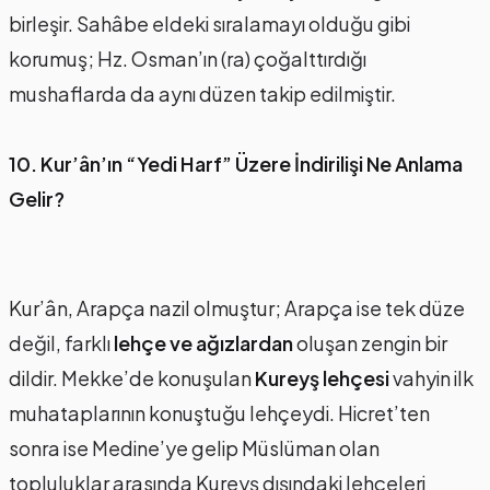
birleşir. Sahâbe eldeki sıralamayı olduğu gibi
korumuş; Hz. Osman’ın (ra) çoğalttırdığı
mushaflarda da aynı düzen takip edilmiştir.
10. Kur’ân’ın “Yedi Harf” Üzere İndirilişi Ne Anlama
Gelir?
Kur’ân, Arapça nazil olmuştur; Arapça ise tek düze
değil, farklı
lehçe ve ağızlardan
oluşan zengin bir
dildir. Mekke’de konuşulan
Kureyş lehçesi
vahyin ilk
muhataplarının konuştuğu lehçeydi. Hicret’ten
sonra ise Medine’ye gelip Müslüman olan
topluluklar arasında Kureyş dışındaki lehçeleri