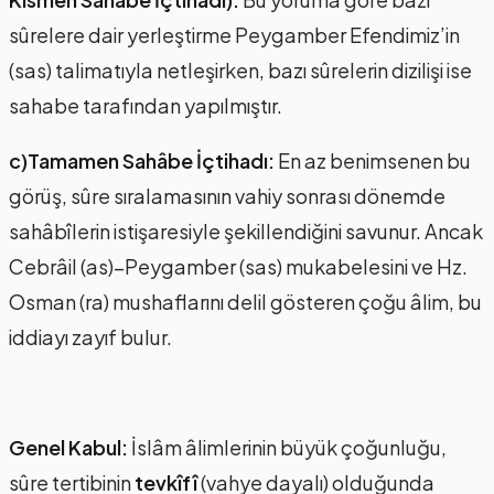
sûrelere dair yerleştirme Peygamber Efendimiz’in
(sas) talimatıyla netleşirken, bazı sûrelerin dizilişi ise
sahabe tarafından yapılmıştır.
c)Tamamen Sahâbe İçtihadı:
En az benimsenen bu
görüş, sûre sıralamasının vahiy sonrası dönemde
sahâbîlerin istişaresiyle şekillendiğini savunur. Ancak
Cebrâil (as)–Peygamber (sas) mukabelesini ve Hz.
Osman (ra) mushaflarını delil gösteren çoğu âlim, bu
iddiayı zayıf bulur.
Genel Kabul:
İslâm âlimlerinin büyük çoğunluğu,
sûre tertibinin
tevkîfî
(vahye dayalı) olduğunda