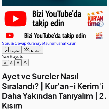
Soru & Cevap
Kuran
ayet
sure
mushaf
kuran
Kaydet
Okudum
Yazı Boyutu:
A
A
A
A
Ayet ve Sureler Nasıl
Sıralandı? | Kur'an-i Kerim'i
Daha Yakından Tanıyalım | 2.
Kısım