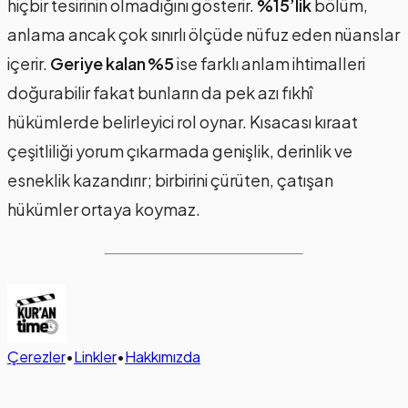
hiçbir tesirinin olmadığını gösterir.
%15’lik
bölüm,
anlama ancak çok sınırlı ölçüde nüfuz eden nüanslar
içerir.
Geriye kalan %5
ise farklı anlam ihtimalleri
doğurabilir fakat bunların da pek azı fıkhî
hükümlerde belirleyici rol oynar. Kısacası kıraat
çeşitliliği yorum çıkarmada genişlik, derinlik ve
esneklik kazandırır; birbirini çürüten, çatışan
hükümler ortaya koymaz.
Çerezler
•
Linkler
•
Hakkımızda