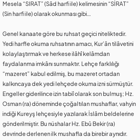
Mesela “SIRAT” (Sâd harfi ile) kelimesinin “SİRAT”
(Sin harfi ile) olarak okunması gibi…
Genel kanaate göre bu ruhsat geçici niteliktedir.
Yedi harfle okuma ruhsatının amacı, Kur’ân tilâvetini
kolaylaştırmak ve herkese ilâhî kelâmdan
faydalanma imkânı sunmaktır. Lehçe farklılığı
“mazeret” kabul edilmiş, bu mazeret ortadan
kalkıncaya dek yedi lehçede okuma izni sürmüştür.
Engeller giderilince izin tabiî olarak son bulmuş; Hz.
Osman (ra) döneminde çoğaltılan mushaflar, vahyin
indiği Kureyş lehçesiyle yazılarak İslâm beldelerine
gönderilmiştir. Bu nüshalar Hz. Ebû Bekir (ra)
devrinde derlenen ilk mushafla da birebir aynıdır.