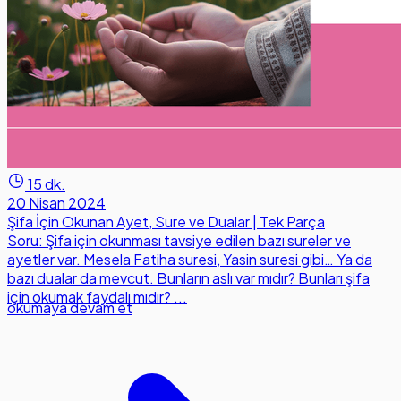
15 dk.
20 Nisan 2024
Şifa İçin Okunan Ayet, Sure ve Dualar | Tek Parça
Soru: Şifa için okunması tavsiye edilen bazı sureler ve
ayetler var. Mesela Fatiha suresi, Yasin suresi gibi… Ya da
bazı dualar da mevcut. Bunların aslı var mıdır? Bunları şifa
için okumak faydalı mıdır? ...
okumaya devam et