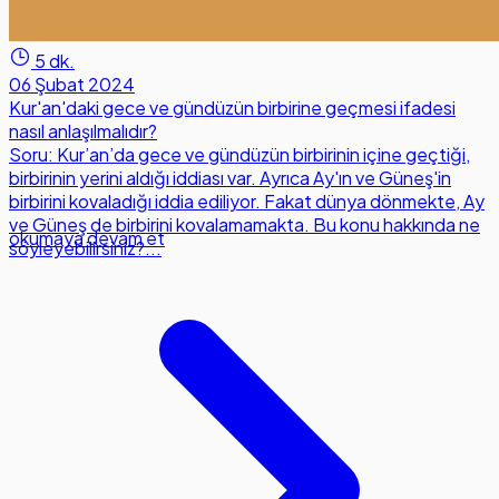
5 dk.
06 Şubat 2024
Kur'an'daki gece ve gündüzün birbirine geçmesi ifadesi
nasıl anlaşılmalıdır?
Soru: Kur’an’da gece ve gündüzün birbirinin içine geçtiği,
birbirinin yerini aldığı iddiası var. Ayrıca Ay'ın ve Güneş'in
birbirini kovaladığı iddia ediliyor. Fakat dünya dönmekte, Ay
ve Güneş de birbirini kovalamamakta. Bu konu hakkında ne
okumaya devam et
söyleyebilirsiniz?...