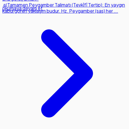
a)Tamamen Peygamber Talimatı (Tevkîfî Tertip): En yaygın
okumaya devam et
kabul gören yaklaşım budur. Hz. Peygamber (sas) her ...