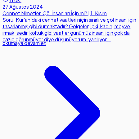
11 dk.
27 Ağustos 2024
Cennet Nimetleri Çöl İnsanları İçin mi? | 1. Kısım
Soru: Kur'an'daki cennet vaatleri niçin sınırlı ve çöl insanı için
tasarlanmış gibi durmaktadır? Gölgeler, içki, kadın, meyve,
ırmak, sedir, koltuk gibi vaatler günümüz insanı için çok da
cazip görünmüyor diye düşünüyorum, yanılıyor...
okumaya devam et