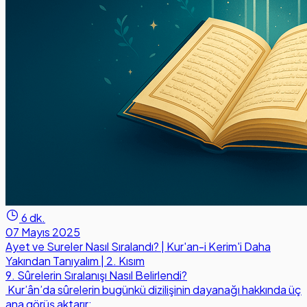
6 dk.
07 Mayıs 2025
Ayet ve Sureler Nasıl Sıralandı? | Kur'an-i Kerim'i Daha
Yakından Tanıyalım | 2. Kısım
9. Sûrelerin Sıralanışı Nasıl Belirlendi?
Kur’ân’da sûrelerin bugünkü dizilişinin dayanağı hakkında üç
ana görüş aktarır: