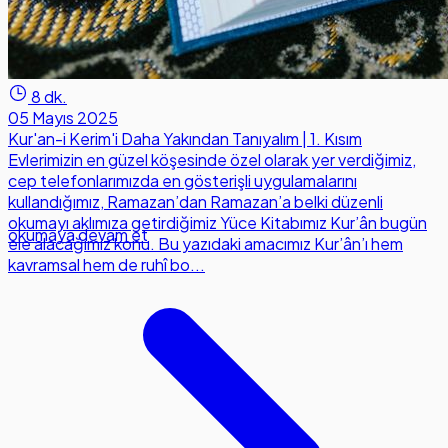
8 dk.
05 Mayıs 2025
Kur'an-i Kerim'i Daha Yakından Tanıyalım | 1. Kısım
Evlerimizin en güzel köşesinde özel olarak yer verdiğimiz,
cep telefonlarımızda en gösterişli uygulamalarını
kullandığımız, Ramazan’dan Ramazan’a belki düzenli
okumayı aklımıza getirdiğimiz Yüce Kitabımız Kur’ân bugün
okumaya devam et
ele alacağımız konu. Bu yazıdaki amacımız Kur’ân’ı hem
kavramsal hem de ruhî bo...