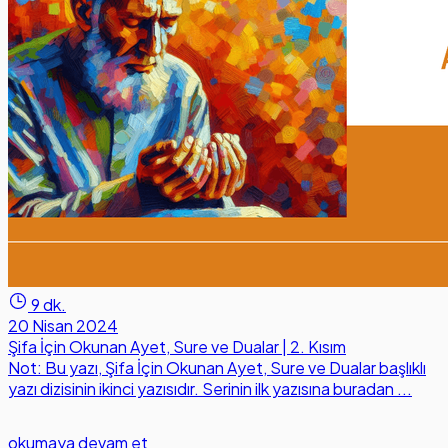
9 dk.
20 Nisan 2024
Şifa İçin Okunan Ayet, Sure ve Dualar | 2. Kısım
Not: Bu yazı, Şifa İçin Okunan Ayet, Sure ve Dualar başlıklı
yazı dizisinin ikinci yazısıdır. Serinin ilk yazısına buradan ...
okumaya devam et