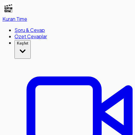
Kuran
Time
Soru & Cevap
Özet Cevaplar
Keşfet