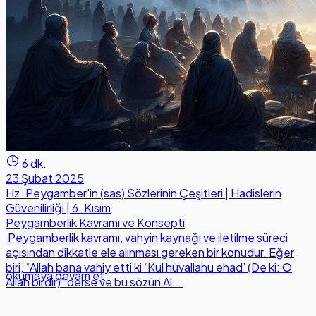
6 dk.
23 Şubat 2025
Hz. Peygamber'in (sas) Sözlerinin Çeşitleri | Hadislerin
Güvenilirliği | 6. Kısım
Peygamberlik Kavramı ve Konsepti
Peygamberlik kavramı, vahyin kaynağı ve iletilme süreci
açısından dikkatle ele alınması gereken bir konudur. Eğer
biri, “Allah bana vahiy etti ki ‘Kul hüvallahu ehad’ (De ki: O
okumaya devam et
Allah birdir)” derse ve bu sözün Al...