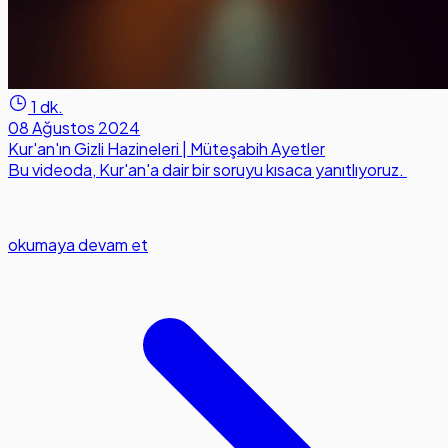
1 dk.
08 Ağustos 2024
Kur'an'ın Gizli Hazineleri | Müteşabih Ayetler
Bu videoda, Kur'an'a dair bir soruyu kısaca yanıtlıyoruz.
okumaya devam et