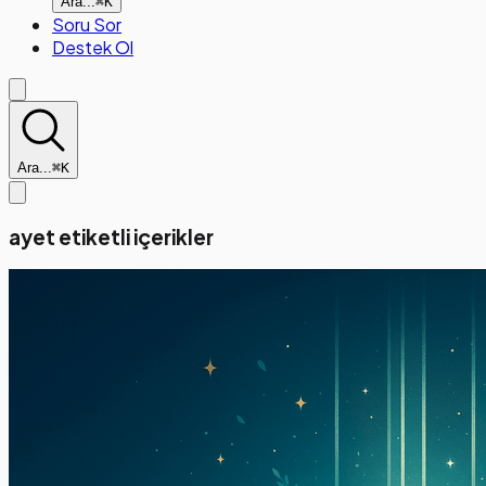
Ara...
⌘K
Soru Sor
Destek Ol
Ara...
⌘K
ayet etiketli içerikler