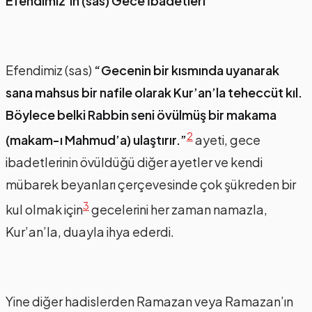
Efendimiz’in (sas) Gece İbadetleri
Efendimiz (sas)
“Gecenin bir kısmında uyanarak
sana mahsus bir nafile olarak Kur’an’la teheccüt kıl.
Böylece belki Rabbin seni övülmüş bir makama
2
(makam-ı Mahmud’a) ulaştırır.”
ayeti, gece
ibadetlerinin övüldüğü diğer ayetler ve kendi
mübarek beyanları çerçevesinde çok şükreden bir
3
kul olmak için
gecelerini her zaman namazla,
Kur’an’la, duayla ihya ederdi.
Yine diğer hadislerden Ramazan veya Ramazan’ın