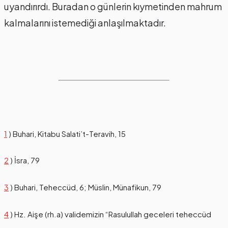
uyandırırdı. Buradan o günlerin kıymetinden mahrum
kalmalarını istemediği anlaşılmaktadır.
1
) Buhari, Kitabu Salati’t-Teravih, 15
2
) İsra, 79
3
) Buhari, Teheccüd, 6; Müslin, Münafikun, 79
4
) Hz. Aişe (rh.a) validemizin “Rasulullah geceleri teheccüd