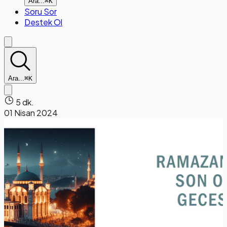
Ara...
⌘K
Soru Sor
Destek Ol
Ara...
⌘K
5 dk.
01 Nisan 2024