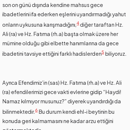
son on günü dışında kendine mahsus gece
ibadetlerini ifa ederken eşlerini uyandırmadığı yahut
4
onların uykusuna karışmadığını,
diğer taraftan Hz.
Ali (ra) ve Hz. Fatıma (rh.a) başta olmak üzere her
mümine olduğu gibi elbette hanımlarına da gece
5
ibadetini tavsiye ettiğini farklı hadislerden
biliyoruz.
Ayrıca Efendimiz’in (sas) Hz. Fatıma (rh.a) ve Hz. Ali
(ra) efendilerimizi gece vakti evlerine gidip “Haydi!
Namaz kılmıyor musunuz?” diyerek uyandırdığı da
6
bilinmektedir.
Bu durum kendi ehl-i beytinin bu
konuda geri kalmamasını ne kadar arzu ettiğini