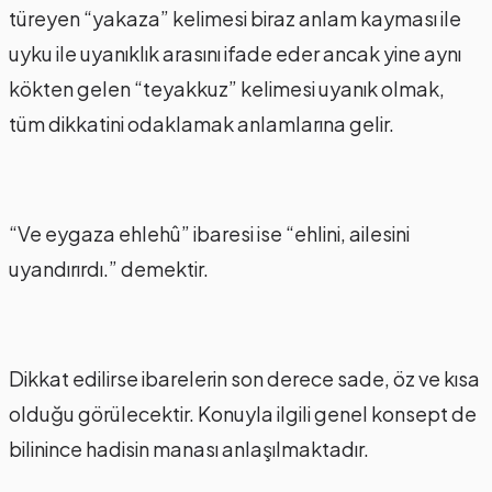
türeyen “yakaza” kelimesi biraz anlam kayması ile
uyku ile uyanıklık arasını ifade eder ancak yine aynı
kökten gelen “teyakkuz” kelimesi uyanık olmak,
tüm dikkatini odaklamak anlamlarına gelir.
“Ve eygaza ehlehû” ibaresi ise “ehlini, ailesini
uyandırırdı.” demektir.
Dikkat edilirse ibarelerin son derece sade, öz ve kısa
olduğu görülecektir. Konuyla ilgili genel konsept de
bilinince hadisin manası anlaşılmaktadır.