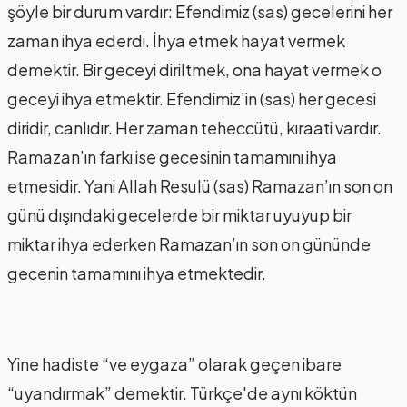
şöyle bir durum vardır: Efendimiz (sas) gecelerini her
zaman ihya ederdi. İhya etmek hayat vermek
demektir. Bir geceyi diriltmek, ona hayat vermek o
geceyi ihya etmektir. Efendimiz’in (sas) her gecesi
diridir, canlıdır. Her zaman teheccütü, kıraati vardır.
Ramazan’ın farkı ise gecesinin tamamını ihya
etmesidir. Yani Allah Resulü (sas) Ramazan’ın son on
günü dışındaki gecelerde bir miktar uyuyup bir
miktar ihya ederken Ramazan’ın son on gününde
gecenin tamamını ihya etmektedir.
Yine hadiste “ve eygaza” olarak geçen ibare
“uyandırmak” demektir. Türkçe'de aynı köktün