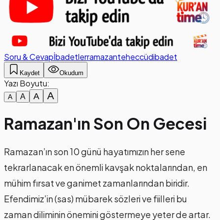
Soru & Cevap
İbadetler
ramazan
teheccüd
ibadet
Kaydet
Okudum
Yazı Boyutu:
A
A
A
A
Ramazan'ın Son On Gecesi
Ramazan’ın son 10 günü hayatımızın her sene
tekrarlanacak en önemli kavşak noktalarından, en
mühim fırsat ve ganimet zamanlarından biridir.
Efendimiz’in (sas) mübarek sözleri ve fiilleri bu
zaman diliminin önemini göstermeye yeter de artar.