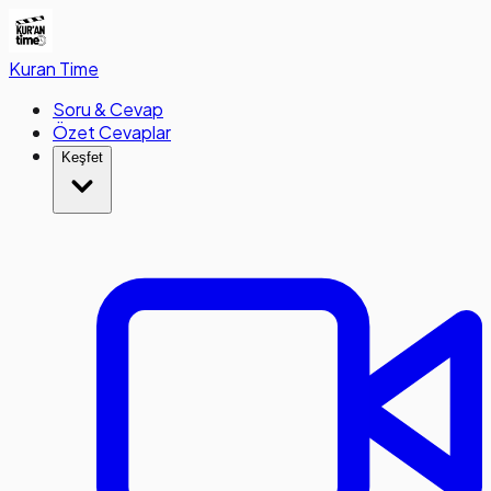
Kuran
Time
Soru & Cevap
Özet Cevaplar
Keşfet