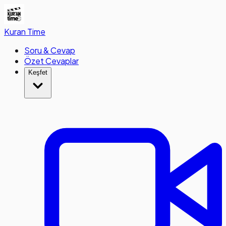
Kuran
Time
Soru & Cevap
Özet Cevaplar
Keşfet