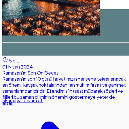
5 dk.
01 Nisan 2024
Ramazan'ın Son On Gecesi
Ramazan’ın son 10 günü hayatımızın her sene tekrarlanacak
en önemli kavşak noktalarından, en mühim fırsat ve ganimet
zamanlarından biridir. Efendimiz’in (sas) mübarek sözleri ve
fiilleri bu zaman diliminin önemini göstermeye yeter de
okumaya devam et
artar.