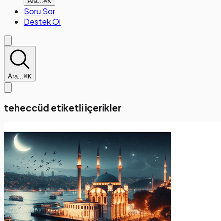
Ara...
⌘K
Soru Sor
Destek Ol
Ara...
⌘K
teheccüd etiketli içerikler