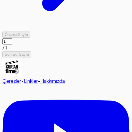
Önceki Sayfa
/
1
Sonraki Sayfa
Çerezler
•
Linkler
•
Hakkımızda