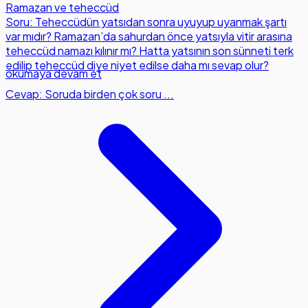
Ramazan ve teheccüd
Soru: Teheccüdün yatsıdan sonra uyuyup uyanmak şartı
var mıdır? Ramazan’da sahurdan önce yatsıyla vitir arasına
teheccüd namazı kılınır mı? Hatta yatsının son sünneti terk
edilip teheccüd diye niyet edilse daha mı sevap olur?
okumaya devam et
Cevap: Soruda birden çok soru ...