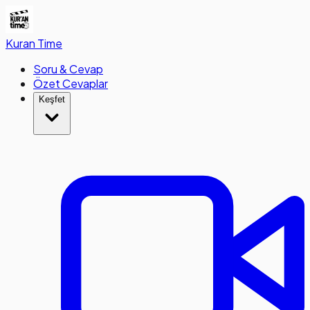
Kuran
Time
Soru & Cevap
Özet Cevaplar
Keşfet