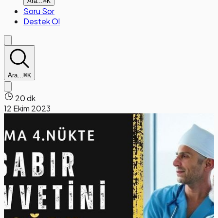
Ara...
⌘K
Soru Sor
Destek Ol
Ara...
⌘K
20 dk
12 Ekim 2023