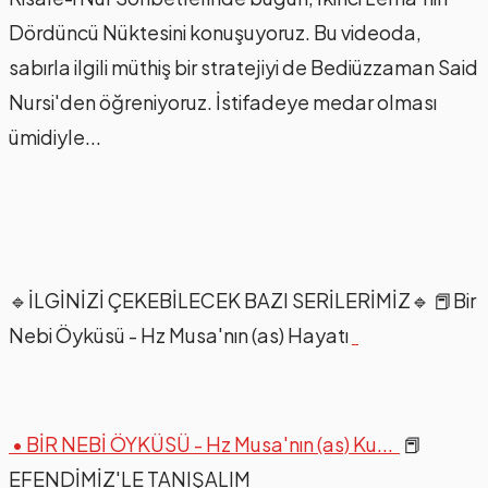
Dördüncü Nüktesini konuşuyoruz. Bu videoda,
sabırla ilgili müthiş bir stratejiyi de Bediüzzaman Said
Nursi'den öğreniyoruz. İstifadeye medar olması
ümidiyle...
🔹İLGİNİZİ ÇEKEBİLECEK BAZI SERİLERİMİZ🔹 📕Bir
Nebi Öyküsü - Hz Musa'nın (as) Hayatı
• BİR NEBİ ÖYKÜSÜ - Hz Musa'nın (as) Ku...
📕
EFENDİMİZ'LE TANIŞALIM