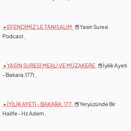
• EFENDİMİZ'LE TANIŞALIM
📕Yasin Suresi
Podcast
• YASİN SURESİ MEALİ VE MÜZAKERE
📕İyilik Ayeti
- Bakara:177)
• İYİLİK AYETİ - BAKARA: 177
📕Yeryüzünde Bir
Halife - Hz Adem