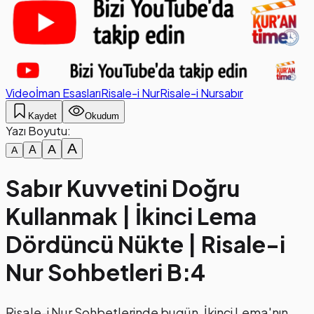
Video
İman Esasları
Risale-i Nur
Risale-i Nur
sabır
Kaydet
Okudum
Yazı Boyutu:
A
A
A
A
Sabır Kuvvetini Doğru
Kullanmak | İkinci Lema
Dördüncü Nükte | Risale-i
Nur Sohbetleri B:4
Risale-i Nur Sohbetlerinde bugün, İkinci Lema'nın