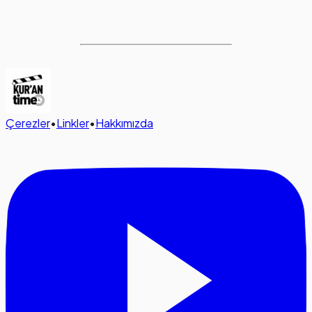
Çerezler
•
Linkler
•
Hakkımızda