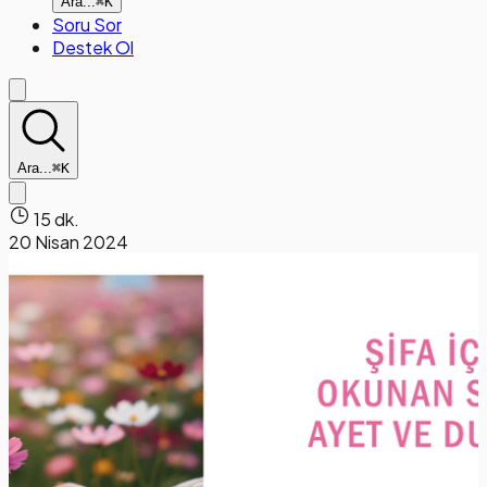
Ara...
⌘K
Soru Sor
Destek Ol
Ara...
⌘K
15 dk.
20 Nisan 2024