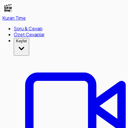
Kuran
Time
Soru & Cevap
Özet Cevaplar
Keşfet