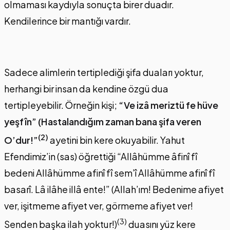
olmaması kaydıyla sonuçta birer duadır.
Kendilerince bir mantığı vardır.
Sadece alimlerin tertiplediği şifa duaları yoktur,
herhangi bir insan da kendine özgü dua
tertipleyebilir. Örneğin kişi;
“Ve izâ meriztü fe hüve
yeşfîn” (Hastalandığım zaman bana şifa veren
(2)
O’dur!”
ayetini bin kere okuyabilir. Yahut
Efendimiz’in (sas) öğrettiği “Allâhümme âfinî fî
bedeni Allâhümme afinî fî sem’î Allâhümme afinî fî
basarî. Lâ ilâhe illâ ente!” (Allah’ım! Bedenime afiyet
ver, işitmeme afiyet ver, görmeme afiyet ver!
(3)
Senden başka ilah yoktur!)
duasını yüz kere