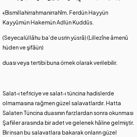
﴾
Bismillahirrahmanirrahîm. Ferdün Hayyün
Kayyûmün Hakemün Adlün Kuddûs.
(Seyecalüllâhu ba’de usrin yüsrâ) (Lillezîne âmenû
hüden ve şifâün)
duası veya tertibi buna örnek olarak verilebilir.
Salat-ı tefriciye ve salat-ı tüncina hadislerde
olmamasına rağmen güzel salavatlardır. Hatta
Salaten Tüncina duasının farzlardan sonra okunması
Şafiiler arasında bir adet ve gelenek hâline gelmiştir.
Bir insan bu salavatlara bakarak onların güzel