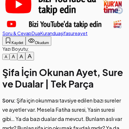
Soru & Cevap
Dua
Kuran
dua
şifa
sure
ayet
Kaydet
Okudum
Yazı Boyutu:
A
A
A
A
Şifa İçin Okunan Ayet, Sure
ve Dualar | Tek Parça
Soru:
Şifa için okunması tavsiye edilen bazı sureler
ve ayetler var. Mesela Fatiha suresi, Yasin suresi
gibi… Ya da bazı dualar da mevcut. Bunların aslı var
mıdır? Bunları şifa için okumak faydalı mıdır? Ya da