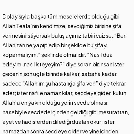
Dolayısıyla başka tüm meselelerde olduğu gibi
Allah Teala’nın kendimize, sevdiğimiz birisine şifa
vermesini istiyorsak bakış açımız tabiri caizse; “Ben
Allah'tan ne yapıp edip bir şekilde bu şifayı
koparmalıyım.” şeklinde olmalıdır. “Nasıl dua
edeyim, nasıl isteyeyim?” diye soran bir insan ister
gecenin son üçte birinde kalkar, sabaha kadar
sadece “Allah’ım şu hastalığa şifa ver!” diye tekrar
eder; ister nafile namaz kılar, secdeye gider, kulun
Allah’a en yakın olduğu yerin secde olması
hasebiyle secdede içinden geldiği gibi mesurattan,
ayet ve hadislerden dilediği duaları okur; ister
namazdan sonra secdeye gider ve yine içinden