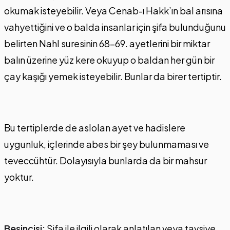
okumak isteyebilir. Veya Cenab-ı Hakk’ın bal arısına
vahyettiğini ve o balda insanlar için şifa bulunduğunu
belirten Nahl suresinin 68-69. ayetlerini bir miktar
balın üzerine yüz kere okuyup o baldan her gün bir
çay kaşığı yemek isteyebilir. Bunlar da birer tertiptir.
Bu tertiplerde de aslolan ayet ve hadislere
uygunluk, içlerinde abes bir şey bulunmaması ve
teveccühtür. Dolayısıyla bunlarda da bir mahsur
yoktur.
Beşincisi:
Şifa ile ilgili olarak anlatılan veya tavsiye