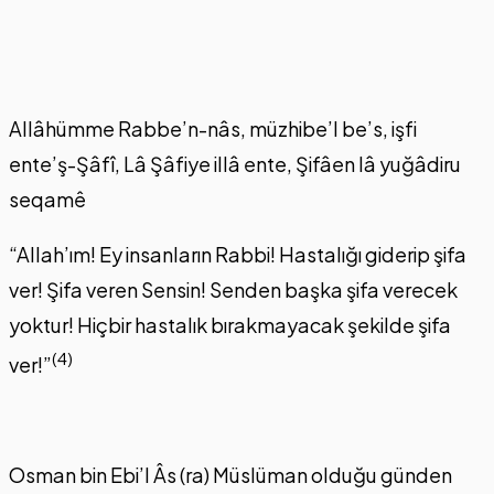
Allâhümme Rabbe’n-nâs, müzhibe’l be’s, işfi
ente’ş-Şâfî, Lâ Şâfiye illâ ente, Şifâen lâ yuğâdiru
seqamê
“Allah’ım! Ey insanların Rabbi! Hastalığı giderip şifa
ver! Şifa veren Sensin! Senden başka şifa verecek
yoktur! Hiçbir hastalık bırakmayacak şekilde şifa
(4)
ver!”
Osman bin Ebi’l Âs (ra) Müslüman olduğu günden