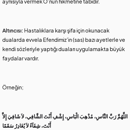
aynısıyla vermek O’nun hikmetine tâbidir.
Altıncısı:
Hastalıklara karşı şifa için okunacak
dualarda evvela Efendimiz’in (sas) bazı ayetlerle ve
kendi sözleriyle yaptığı duaları uygulamakta büyük
faydalar vardır.
Örneğin;
اللَّهُمَّ رَبَّ النَّاسِ، مُذْهِبَ الْبَاسِ، إِشْفِ أَنْتَ الشَّافِي، لاَ شَافِيَ إِلاَّ
أَنْتَ، شِفَآءً لاَ يُغَادِرُ سَقَمًا