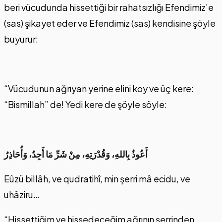
beri vücudunda hissettiği bir rahatsızlığı Efendimiz’e
(sas) şikayet eder ve Efendimiz (sas) kendisine şöyle
buyurur:
“Vücudunun ağrıyan yerine elini koy ve üç kere:
“Bismillah” de! Yedi kere de şöyle söyle:
أَعُوذُ بِاللهِ، وَقُدْرَتِهِ، مِنْ شَرِّ مَا أَجِدُ، وَأُحَاذِرُ
Eûzü billâh, ve qudratihî, min şerri mâ ecidu, ve
uhâziru…
“Hissettiğim ve hissedeceğim ağrının şerrinden