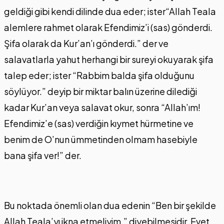
geldiği gibi kendi dilinde dua eder; ister“Allah Teala
alemlere rahmet olarak Efendimiz’i (sas) gönderdi.
Şifa olarak da Kur’an’ı gönderdi.” der ve
salavatlarla yahut herhangi bir sureyi okuyarak şifa
talep eder; ister “Rabbim balda şifa olduğunu
söylüyor.” deyip bir miktar balın üzerine dilediği
kadar Kur’an veya salavat okur, sonra “Allah’ım!
Efendimiz’e (sas) verdiğin kıymet hürmetine ve
benim de O’nun ümmetinden olmam hasebiyle
bana şifa ver!” der.
Bu noktada önemli olan dua edenin “Ben bir şekilde
Allah Teala’yı ikna etmeliyim.” diyebilmesidir. Evet,