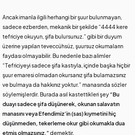
Ancak imanla ilgili herhangi bir şuur bulunmayan,
sadece ezberden, mekanik bir şekilde “4444 kere
tefriciye okuyun, şifa bulursunuz.” gibi bir duyum
üzerine yapılan teveccühsüz, şuursuz okumaların
faydası olmayabilir. Bu nedenle bazı alimler
“Tefriciyeyi sadece şifa kastıyla, içinde başka hiçbir
şuur emaresi olmadan okursanız şifa bulamazsınız
ve bulmaya da hakkınız yoktur.” manasında sözler
söylemişlerdir. Burada asıl kastettikleri şey
“Bu
duayı sadece şifa düşünerek, okunan salavatın
manasını veya Efendimiz’in (sas) kıymetini hiç
düşünmeden, tekerleme okur gibi okumakla dua
etmiş olmazsınız.”
demektir.