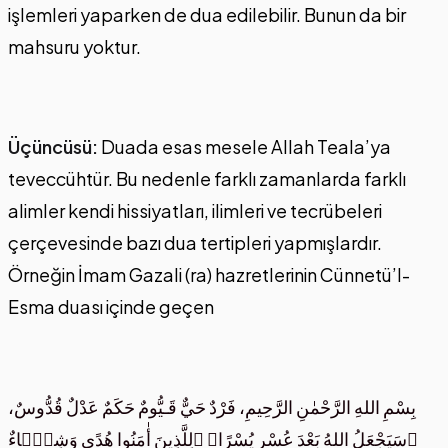
işlemleri yaparken de dua edilebilir. Bunun da bir
mahsuru yoktur.
Üçüncüsü:
Duada esas mesele Allah Teala’ya
teveccühtür. Bu nedenle farklı zamanlarda farklı
alimler kendi hissiyatları, ilimleri ve tecrübeleri
çerçevesinde bazı dua tertipleri yapmışlardır.
Örneğin İmam Gazali (ra) hazretlerinin Cünnetü’l-
Esma duası içinde geçen
بِسْمِ اللهِ الرَّحْمٰنِ الرَّحِيمِ، فَرْدٌ حَيٌّ قَـيُّومٌ حَكَمٌ عَدْلٌ قُدُّوسٌ،
﴿سَيَجْعَلُ اللهُ بَعْدَ عُسْرٍ يُسْرًا﴾ ﴿لِلَّذِينَ أٰمَنُوا هُدًى وَشِفَۤاءٌ