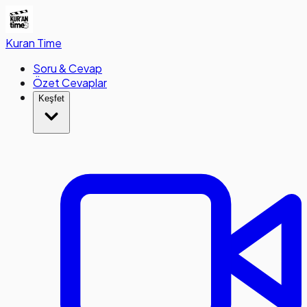
Kuran
Time
Soru & Cevap
Özet Cevaplar
Keşfet