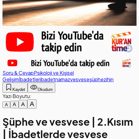
Soru & Cevap
Psikoloji ve Kişisel
Gelişim
İbadetler
ibadet
namaz
vesvese
şüphe
zihin
Kaydet
Okudum
Yazı Boyutu:
A
A
A
A
Şüphe ve vesvese | 2.Kısım
| İbadetlerde vesvese