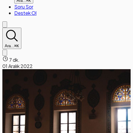
Ara...
⌘K
Soru Sor
Destek Ol
Ara...
⌘K
7 dk.
01 Aralık 2022