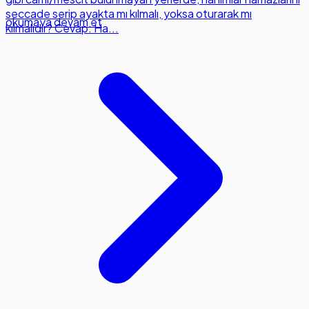
seccade serip ayakta mı kılmalı, yoksa oturarak mı
okumaya devam et
kılmalıdır? Cevap: Ha...