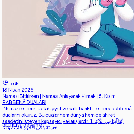
5 dk.
18 Nisan 2025
Namazı Bitirirken | Namazı Anlayarak Kılmak | 5. Kısım
RABBENÂ DUALARI
Namazın sonunda tahiyyat ve salli-barikten sonra Rabbenâ
dualarını okuruz. Bu dualar hem dünya hem de ahiret
saadetini isteyen kapsayıcı yakarışlardır. 1. رَبَّنَا آتِنَا فِي الدُّنْيَا
okumaya devam et
حَسَنَةً وَفِي الآخِرَةِ حَسَنَةً وَقِنَا ...