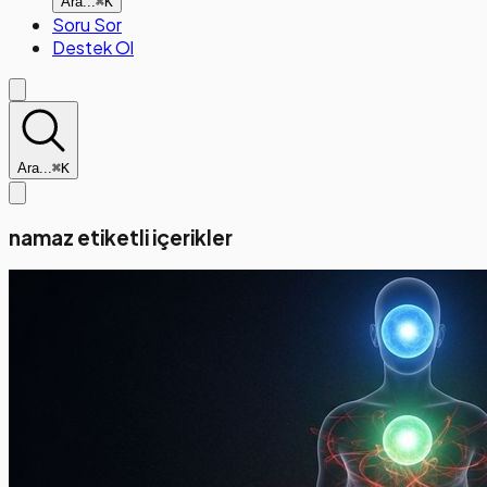
Ara...
⌘K
Soru Sor
Destek Ol
Ara...
⌘K
namaz etiketli içerikler