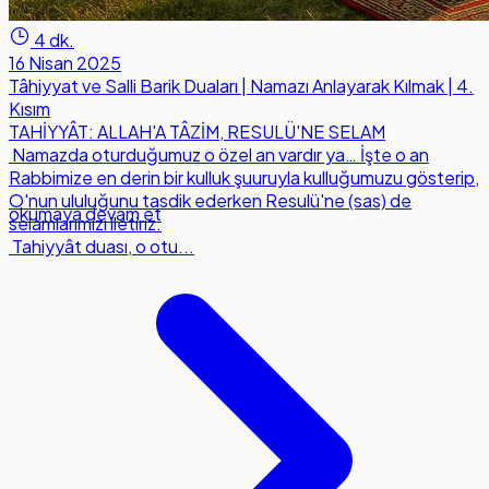
4 dk.
16 Nisan 2025
Tâhiyyat ve Salli Barik Duaları | Namazı Anlayarak Kılmak | 4.
Kısım
TAHİYYÂT: ALLAH'A TÂZİM, RESULÜ'NE SELAM
Namazda oturduğumuz o özel an vardır ya… İşte o an
Rabbimize en derin bir kulluk şuuruyla kulluğumuzu gösterip,
O'nun ululuğunu tasdik ederken Resulü'ne (sas) de
okumaya devam et
selamlarımızı iletiriz.
Tahiyyât duası, o otu...