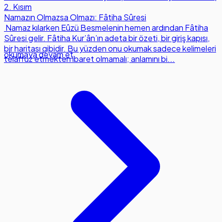
2. Kısım
Namazın Olmazsa Olmazı: Fâtiha Sûresi
Namaz kılarken Eûzü Besmelenin hemen ardından Fâtiha
Sûresi gelir. Fâtiha Kur’ân’ın adeta bir özeti, bir giriş kapısı,
bir haritası gibidir. Bu yüzden onu okumak sadece kelimeleri
okumaya devam et
telaffuz etmekten ibaret olmamalı; anlamını bi...