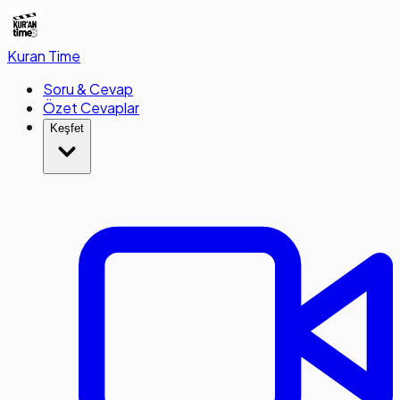
Kuran
Time
Soru & Cevap
Özet Cevaplar
Keşfet