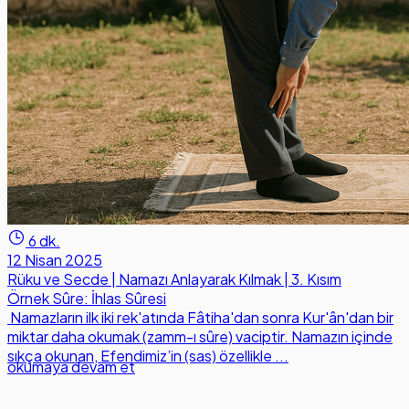
6 dk.
12 Nisan 2025
Rüku ve Secde | Namazı Anlayarak Kılmak | 3. Kısım
Örnek Sûre: İhlas Sûresi
Namazların ilk iki rek'atında Fâtiha'dan sonra Kur'ân'dan bir
miktar daha okumak (zamm-ı sûre) vaciptir. Namazın içinde
sıkça okunan, Efendimiz’in (sas) özellikle ...
okumaya devam et