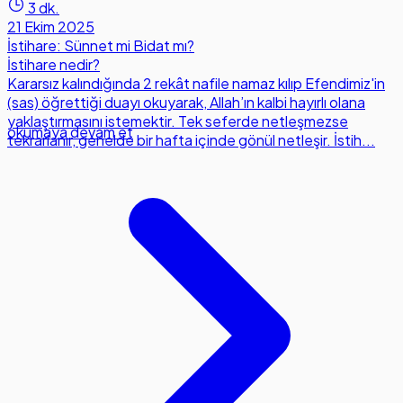
3 dk.
21 Ekim 2025
İstihare: Sünnet mi Bidat mı?
İstihare nedir?
Kararsız kalındığında 2 rekât nafile namaz kılıp Efendimiz'in
(sas) öğrettiği duayı okuyarak, Allah’ın kalbi hayırlı olana
yaklaştırmasını istemektir. Tek seferde netleşmezse
okumaya devam et
tekrarlanır, genelde bir hafta içinde gönül netleşir. İstih...