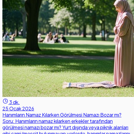
3 dk.
25 Ocak 2026
Hanımların Namaz Kılarken Görülmesi Namazı Bozar mı?
Soru: Hanımların namaz kılarken erkekler tarafından
görülmesi namazı bozar mı? Yurt dışında veya piknik alanları
gibi cami/mescit bulunmayan yerlerde, hanımlar namazlarını