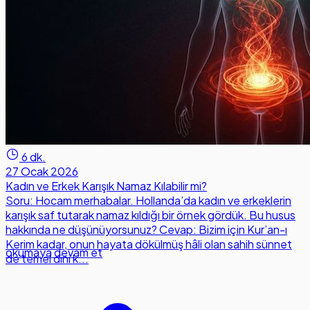
6 dk.
27 Ocak 2026
Kadın ve Erkek Karışık Namaz Kılabilir mi?
Soru: Hocam merhabalar. Hollanda’da kadın ve erkeklerin
karışık saf tutarak namaz kıldığı bir örnek gördük. Bu husus
hakkında ne düşünüyorsunuz? Cevap: Bizim için Kur’an-ı
Kerim kadar, onun hayata dökülmüş hâli olan sahih sünnet
okumaya devam et
de temel dini k...