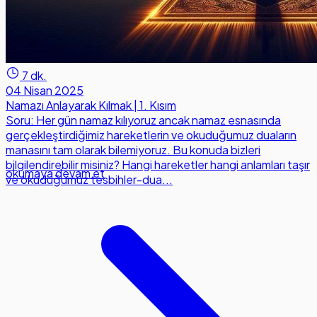
7 dk.
04 Nisan 2025
Namazı Anlayarak Kılmak | 1. Kısım
Soru: Her gün namaz kılıyoruz ancak namaz esnasında
gerçekleştirdiğimiz hareketlerin ve okuduğumuz duaların
manasını tam olarak bilemiyoruz. Bu konuda bizleri
bilgilendirebilir misiniz? Hangi hareketler hangi anlamları taşır
okumaya devam et
ve okuduğumuz tesbihler-dua...