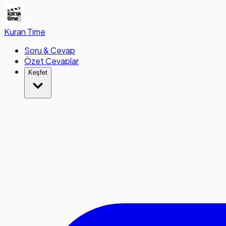
Kuran
Time
Soru & Cevap
Özet Cevaplar
Keşfet