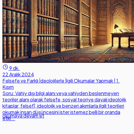
9 dk.
22 Aralık 2024
Felsefe ve Farklı İdeolojilerle İlgili Okumalar Yapmak | 1.
Kısım
Soru: Vahiy dışı bilgi alanı veya vahiyden beslenmeyen
teoriler alanı olarak felsefe, sosyal teoriye dayalı ideolojik
kitaplar, felsefî, ideolojik ve benzeri akımlarla ilgili teorileri
okumak insan düşüncesini ister istemez belli bir oranda
okumaya devam et
etki...