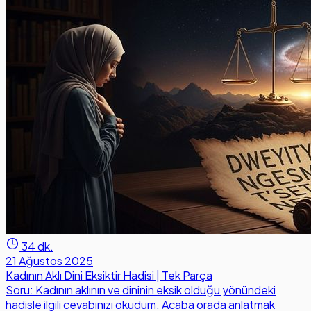
34 dk.
21 Ağustos 2025
Kadının Aklı Dini Eksiktir Hadisi | Tek Parça
Soru: Kadının aklının ve dininin eksik olduğu yönündeki
hadisle ilgili cevabınızı okudum. Acaba orada anlatmak