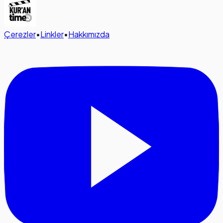
Çerezler
•
Linkler
•
Hakkımızda