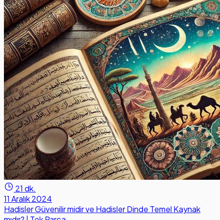
21 dk.
11 Aralık 2024
Hadisler Güvenilir midir ve Hadisler Dinde Temel Kaynak
mıdır? | Tek Parça