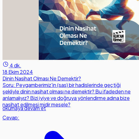
4 dk.
18 Ekim 2024
Dinin Nasihat Olması Ne Demektir?
Soru: Peygamberimiz'in (sas) bir hadislerinde geçtiği
şekliyle dinin nasihat olması ne demektir? Bu ifadeden ne
anlamalıyız? Bizi iyiye ve doğruya yönlendirme adına bize
nasihat edilmesi midir mesele?
okumaya devam et
Cevap: