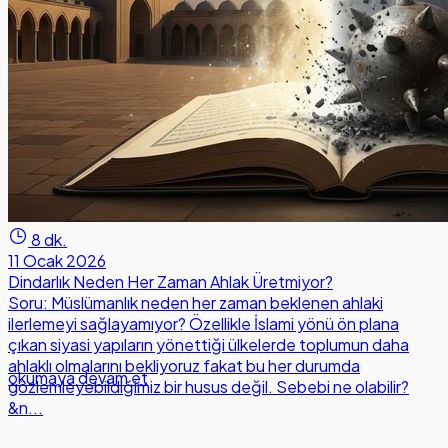
8 dk.
11 Ocak 2026
Dindarlık Neden Her Zaman Ahlak Üretmiyor?
Soru: Müslümanlık neden her zaman beklenen ahlaki
ilerlemeyi sağlayamıyor? Özellikle İslami yönü ön plana
çıkan siyasi yapıların yönettiği ülkelerde toplumun daha
ahlaklı olmalarını bekliyoruz fakat bu her durumda
okumaya devam et
gözlemleyebildiğimiz bir husus değil. Sebebi ne olabilir?
&n...