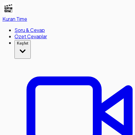
Kuran
Time
Soru & Cevap
Özet Cevaplar
Keşfet