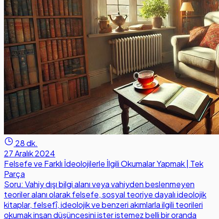
28 dk.
27 Aralık 2024
Felsefe ve Farklı İdeolojilerle İlgili Okumalar Yapmak | Tek
Parça
Soru: Vahiy dışı bilgi alanı veya vahiyden beslenmeyen
teoriler alanı olarak felsefe, sosyal teoriye dayalı ideolojik
kitaplar, felsefî, ideolojik ve benzeri akımlarla ilgili teorileri
okumak insan düşüncesini ister istemez belli bir oranda