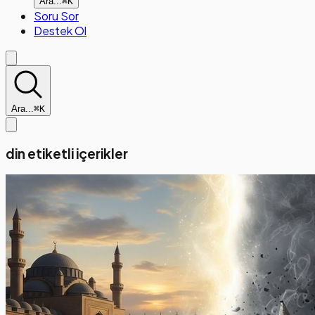
Ara...
⌘K
Soru Sor
Destek Ol
Ara...
⌘K
din etiketli içerikler