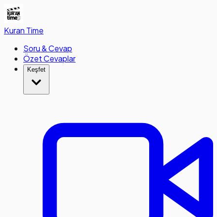
Kuran
Time
Soru & Cevap
Özet Cevaplar
Keşfet