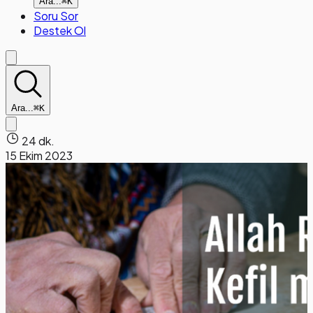
Ara...
⌘K
Soru Sor
Destek Ol
Ara...
⌘K
24 dk.
15 Ekim 2023