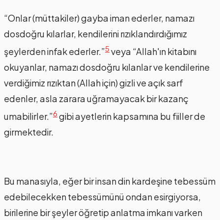
“Onlar (müttakiler) gayba iman ederler, namazı
dosdoğru kılarlar, kendilerini rızıklandırdığımız
5
şeylerden infak ederler.”
veya “Allah'ın kitabını
okuyanlar, namazı dosdoğru kılanlar ve kendilerine
verdiğimiz rızıktan (Allah için) gizli ve açık sarf
edenler, asla zarara uğramayacak bir kazanç
6
umabilirler.”
gibi ayetlerin kapsamına bu fiiller de
girmektedir.
Bu manasıyla, eğer bir insan din kardeşine tebessüm
edebilecekken tebessümünü ondan esirgiyorsa,
birilerine bir şeyler öğretip anlatma imkanı varken