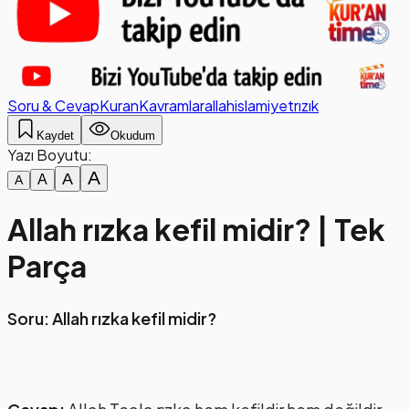
Soru & Cevap
Kuran
Kavramlar
allah
islamiyet
rızık
Kaydet
Okudum
Yazı Boyutu:
A
A
A
A
Allah rızka kefil midir? | Tek
Parça
Soru: Allah rızka kefil midir?