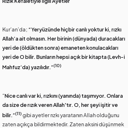
Rızık Kefaletiyle İlgili Ayetler
Kur’an’da;
“Yeryüzünde hiçbir canlı yoktur ki, rızkı
Allah’a ait olmasın. Her birinin (dünyada) duracakları
yeri de (öldükten sonra) emaneten konulacakları
yeri de O bilir. Bunların hepsi açık bir kitapta (Levh-i
(10)
Mahfuz’da) yazılıdır.”
“
Nice canlı var ki, rızkını (yanında) taşımıyor. Onlara
da size de rızık veren Allah'tır. O, her şeyi işitir ve
(11)
bilir.”
gibi ayetler rızkı yaratanın Allah olduğunu
zaten açıkça bildirmektedir. Zaten aksini düşünmek