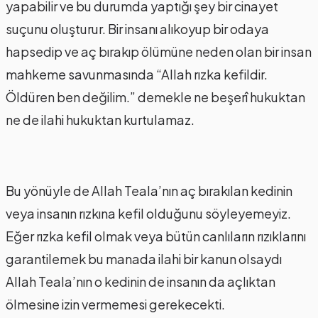
yapabilir ve bu durumda yaptığı şey bir cinayet
suçunu oluşturur. Bir insanı alıkoyup bir odaya
hapsedip ve aç bırakıp ölümüne neden olan bir insan
mahkeme savunmasında “Allah rızka kefildir.
Öldüren ben değilim.” demekle ne beşerî hukuktan
ne de ilahi hukuktan kurtulamaz.
Bu yönüyle de Allah Teala’nın aç bırakılan kedinin
veya insanın rızkına kefil olduğunu söyleyemeyiz.
Eğer rızka kefil olmak veya bütün canlıların rızıklarını
garantilemek bu manada ilahi bir kanun olsaydı
Allah Teala’nın o kedinin de insanın da açlıktan
ölmesine izin vermemesi gerekecekti.