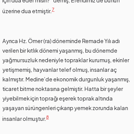
için dua eder misin?” demiş, Efendimiz de bunun
7
üzerine dua etmiştir.
Ayrıca Hz. Ömer (ra) döneminde Remade Yılı adı
verilen bir kıtlık dönemi yaşanmış, bu dönemde
yağmursuzluk nedeniyle topraklar kurumuş, ekinler
yetişmemiş, hayvanlar telef olmuş, insanlar aç
kalmıştır. Medine’de ekonomik durgunluk yaşanmış,
ticaret bitme noktasına gelmiştir. Hatta bir şeyler
yiyebilmek için toprağı eşerek toprak altında
yaşayan sürüngenleri çıkarıp yemek zorunda kalan
8
insanlar olmuştur.