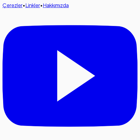
Çerezler
•
Linkler
•
Hakkımızda