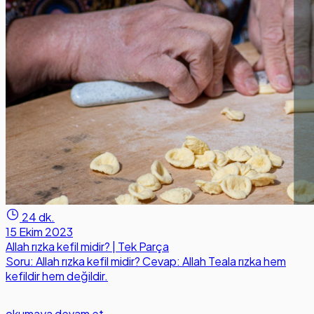
24 dk.
15 Ekim 2023
Allah rızka kefil midir? | Tek Parça
Soru: Allah rızka kefil midir? Cevap: Allah Teala rızka hem
kefildir hem değildir.
okumaya devam et