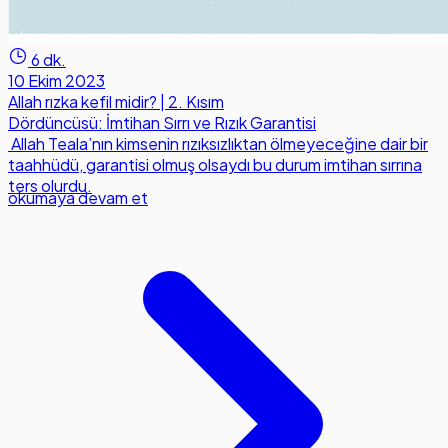
6 dk.
10 Ekim 2023
Allah rızka kefil midir? | 2. Kısım
Dördüncüsü: İmtihan Sırrı ve Rızık Garantisi
Allah Teala’nın kimsenin rızıksızlıktan ölmeyeceğine dair bir
taahhüdü, garantisi olmuş olsaydı bu durum imtihan sırrına
ters olurdu.
okumaya devam et