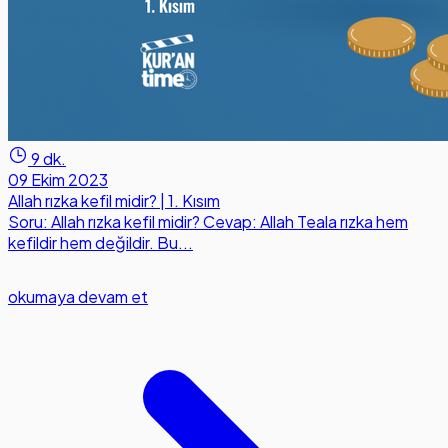
9 dk.
09 Ekim 2023
Allah rızka kefil midir? | 1. Kısım
Soru: Allah rızka kefil midir? Cevap: Allah Teala rızka hem
kefildir hem değildir. Bu...
okumaya devam et