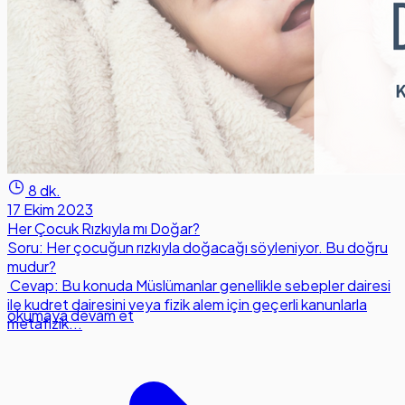
8 dk.
17 Ekim 2023
Her Çocuk Rızkıyla mı Doğar?
Soru: Her çocuğun rızkıyla doğacağı söyleniyor. Bu doğru
mudur?
Cevap: Bu konuda Müslümanlar genellikle sebepler dairesi
ile kudret dairesini veya fizik alem için geçerli kanunlarla
okumaya devam et
metafizik...