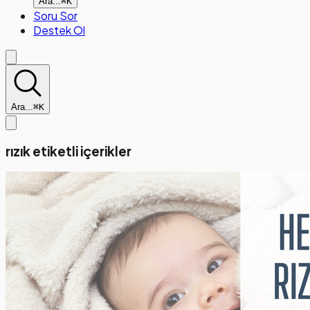
Ara...
⌘K
Soru Sor
Destek Ol
Ara...
⌘K
rızık etiketli içerikler