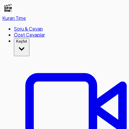
Kuran
Time
Soru & Cevap
Özet Cevaplar
Keşfet