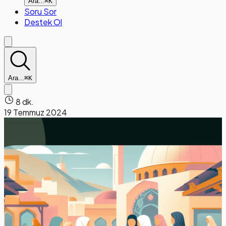
Ara...
⌘K
Soru Sor
Destek Ol
Ara...
⌘K
8 dk.
19 Temmuz 2024