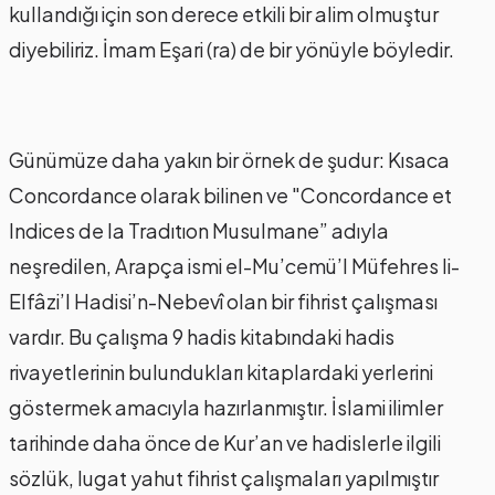
kullandığı için son derece etkili bir alim olmuştur
diyebiliriz. İmam Eşari (ra) de bir yönüyle böyledir.
Günümüze daha yakın bir örnek de şudur: Kısaca
Concordance olarak bilinen ve "Concordance et
Indices de la Tradıtıon Musulmane” adıyla
neşredilen, Arapça ismi el-Mu’cemü’l Müfehres li-
Elfâzi’l Hadisi’n-Nebevî olan bir fihrist çalışması
vardır. Bu çalışma 9 hadis kitabındaki hadis
rivayetlerinin bulundukları kitaplardaki yerlerini
göstermek amacıyla hazırlanmıştır. İslami ilimler
tarihinde daha önce de Kur’an ve hadislerle ilgili
sözlük, lugat yahut fihrist çalışmaları yapılmıştır