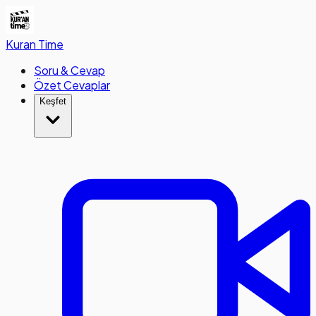
Kuran
Time
Soru & Cevap
Özet Cevaplar
Keşfet