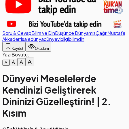
Soru & Cevap
Bilim ve Din
Düşünce Dünyamız
Çağrı
Mustafa
Akkad
errisale
dünya
dünyevi
bilgi
bilim
din
Kaydet
Okudum
Yazı Boyutu:
A
A
A
A
Dünyevi Meselelerde
Kendinizi Geliştirerek
Dininizi Güzelleştirin! | 2.
Kısım