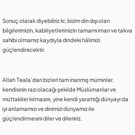
Sonuç olarak diyebiliriz ki; bizim din dışı olan
bilgilerimizin, kabiliyetlerimizin tamamı iman ve takva
sahibi olmamız kaydıyla dindeki hâlimizi
güçlendirecektir.
Allah Teala’dan bizleri tam inanmış müminler,
kendisinin razı olacağı şekilde Müslümanlar ve
müttakiler kılmasını, yine kendi yarattığı dünyayı da
iyi anlamamızı ve dinimizi dünyamız ile
güçlendirmesini diler ve dileniriz.