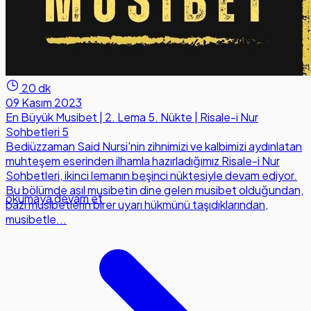
20 dk
09 Kasım 2023
En Büyük Musibet | 2. Lema 5. Nükte | Risale-i Nur
Sohbetleri 5
Bediüzzaman Said Nursi'nin zihnimizi ve kalbimizi aydınlatan
muhteşem eserinden ilhamla hazırladığımız Risale-i Nur
Sohbetleri, ikinci lemanın beşinci nüktesiyle devam ediyor.
Bu bölümde asıl musibetin dine gelen musibet olduğundan,
okumaya devam et
bazı musibetlerin birer uyarı hükmünü taşıdıklarından,
musibetle...