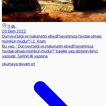
11 dk.
05 Ekim 2022
Dünyevi bilgi ve malumatın ebedî hayatımıza faydalı olması
mümkün müdür? | 2. Kısım
Bu yazı, “Dünyevi bilgi ve malumatın ebedî hayatımıza
faydalı olması mümkün müdür?” başlıklı yazı dizisinin ikinci
yazısıdır. Serinin ilk yazısına
okumaya devam et