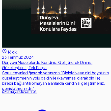
16 dk.
23 Temmuz 2024
Dünyevi Meselelerde Kendinizi Geliştirerek Dininizi
Güzelleştirin! | Tek Parça
Soru: Yayınladığınız bir yazınızda “Dininizi veya dini hayatınızı
güzelleştirmenin yolu da din ile (kavramsal olarak din ile)
birebir bağlantılı olmayan alanlarda kendinizi geliştirmeniz,
genişletmenizdir.”
okumaya devam et