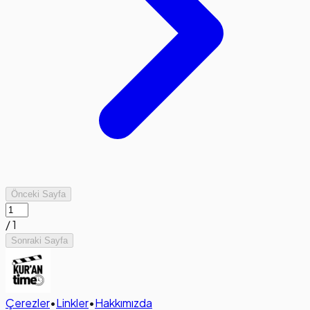
Önceki Sayfa
/
1
Sonraki Sayfa
Çerezler
•
Linkler
•
Hakkımızda