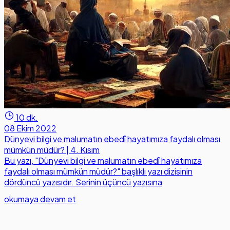
10 dk.
08 Ekim 2022
Dünyevi bilgi ve malumatın ebedî hayatımıza faydalı olması
mümkün müdür? | 4. Kısım
Bu yazı, "Dünyevi bilgi ve malumatın ebedî hayatımıza
faydalı olması mümkün müdür?" başlıklı yazı dizisinin
dördüncü yazısıdır. Serinin üçüncü yazısına
okumaya devam et