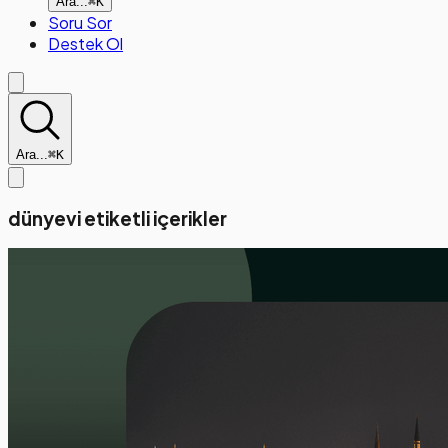
Ara...
⌘K
Soru Sor
Destek Ol
Ara...
⌘K
dünyevi etiketli içerikler