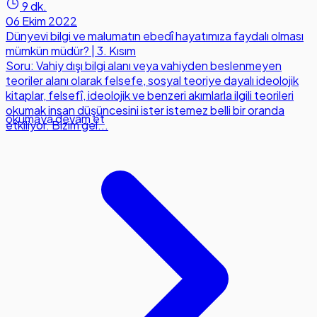
9 dk.
06 Ekim 2022
Dünyevi bilgi ve malumatın ebedî hayatımıza faydalı olması
mümkün müdür? | 3. Kısım
Soru: Vahiy dışı bilgi alanı veya vahiyden beslenmeyen
teoriler alanı olarak felsefe, sosyal teoriye dayalı ideolojik
kitaplar, felsefî, ideolojik ve benzeri akımlarla ilgili teorileri
okumak insan düşüncesini ister istemez belli bir oranda
okumaya devam et
etkiliyor. Bizim gel...