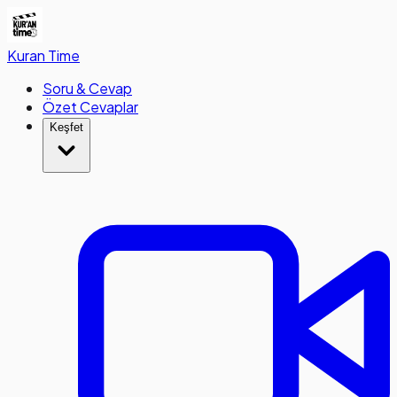
Kuran
Time
Soru & Cevap
Özet Cevaplar
Keşfet