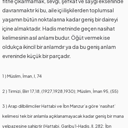
fitne çıkarmamak, sevgi, şefkat ve saygı ekseninde
davranmaktır ki bu, aile içi ilişkilerden toplumsal
yaşamın bütün noktalarına kadar geniş bir daireyi
içine almaktadır. Hadis metninde geçen nasihat
kelimesinin asıl anlamı budur. Öğüt vermek ise
oldukça ikincil bir anlamdır ya da bu geniş anlam
evreninde küçük bir parçadır.
1 ) Müslim, İman, I, 74
2 ) Tirmizi, Birr 17,18, (1927,1928,1930); Müslim, İman 95, (55)
3 ) Arap dilbilimciler Hattabi ve İbn Manzur’a göre ‘nasihat’
kelimesi tek bir anlamla açıklanamayacak kadar geniş bir mana
yelpazesine sahiptir (Hattabi, Garibu’l-Hadis, II, 282; İbn