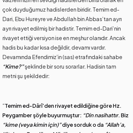
çok duyduğumuz hadislerden biridir. Temim ed-
Dari, Ebu Hureyre ve Abdullah bin Abbas’tan ayrı
ayrı rivayet edilmiş bir hadistir. Temim ed-Dari’nin
rivayet ettiği versiyon ise en meşhur olanıdır. Ancak
hadis bu kadar kısa değildir, devamı vardır.
Devamında Efendimiz’in (sas) etrafındaki sahabe
“Kime?”
şeklinde bir soru sorarlar. Hadisin tam
metni şu şekildedir:
“
Temim ed-Dârî’den rivayet edildiğine göre Hz.
Peygamber şöyle buyurmuştur:
“Din nasihattır
. Biz
“kime (veya kimin için)”
diye sorduk o da
“Allah’a,