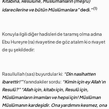
Kitabına, Resulüne, Müslümanların (meşrû)
(1)
idarecilerine ve bütün Müslümanlara”
dedi.”
Konuyla ilgili diğer hadisleri de taramış olma adına
Ebu Hureyre (ra) rivayetine de göz atalım ki o rivayet
de şu şekildedir:
Rasullullah (sas) buyurdular ki:
“Din nasihatten
ibarettir!”
Yanındakiler sordu:
“Kimin için ey Allah'ın
Resulü?”
“Allah için, kitabı için, Resulü için,
Müslümanların imamları ve hepsi için! Müslüman
Müslümanın kardeşidir. Ona yardımını kesmez, ona