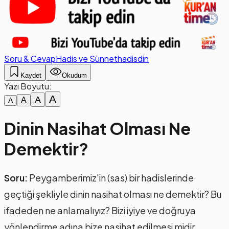
Soru & Cevap
Hadis ve Sünnet
hadis
din
Kaydet
Okudum
Yazı Boyutu:
A
A
A
A
Dinin Nasihat Olması Ne
Demektir?
Soru:
Peygamberimiz'in (sas) bir hadislerinde
geçtiği şekliyle dinin nasihat olması ne demektir? Bu
ifadeden ne anlamalıyız? Bizi iyiye ve doğruya
yönlendirme adına bize nasihat edilmesi midir