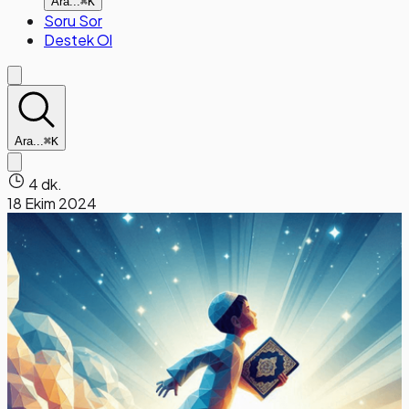
Ara...
⌘K
Soru Sor
Destek Ol
Ara...
⌘K
4 dk.
18 Ekim 2024