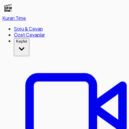
Kuran
Time
Soru & Cevap
Özet Cevaplar
Keşfet