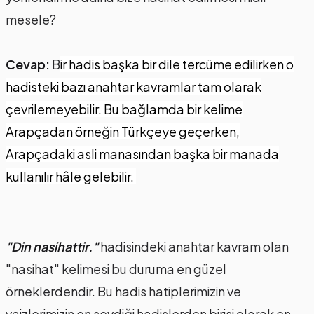
mesele?
Cevap:
B
ir hadis başka bir dile tercüme edilirken o
hadisteki bazı anahtar kavramlar tam olarak
çevrilemeyebilir. Bu bağlamda bir kelime
Arapçadan örneğin Türkçeye geçerken,
Arapçadaki asli manasından başka bir manada
kullanılır hâle gelebilir.
"Din nasihattir."
hadisindeki anahtar kavram olan
"nasihat" kelimesi bu duruma en güzel
örneklerdendir. Bu hadis hatiplerimizin ve
vaizlerimizin en sevdiği hadislerden birisi olarak en