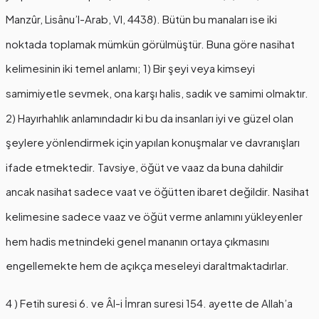
Manzûr, Lisânu’l-Arab, VI, 4438). Bütün bu manaları ise iki
noktada toplamak mümkün görülmüştür. Buna göre nasihat
kelimesinin iki temel anlamı; 1) Bir şeyi veya kimseyi
samimiyetle sevmek, ona karşı halis, sadık ve samimi olmaktır.
2) Hayırhahlık anlamındadır ki bu da insanları iyi ve güzel olan
şeylere yönlendirmek için yapılan konuşmalar ve davranışları
ifade etmektedir. Tavsiye, öğüt ve vaaz da buna dahildir
ancak nasihat sadece vaat ve öğütten ibaret değildir. Nasihat
kelimesine sadece vaaz ve öğüt verme anlamını yükleyenler
hem hadis metnindeki genel mananın ortaya çıkmasını
engellemekte hem de açıkça meseleyi daraltmaktadırlar.
4 ) Fetih suresi 6. ve Âl-i İmran suresi 154. ayette de Allah’a