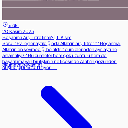
6 dk.
20 Kasım 2023
Boşanma Arşı Titretir mi? | 1. Kısım
Soru: “Evli eşler ayrıldığında Allah’ın arşı titrer.” “Boşanma,
Allah’ın en sevmediği helaldir.” cümlelerinden ayrı ayrı ne
anlamalıyız? Bu cümleler hem çok üzüntülü hem de
başarılamayan bir ilişkinin neticesinde Allah’ın gözünden
okumaya devam et
düşme gibi hissettiriyor. ...