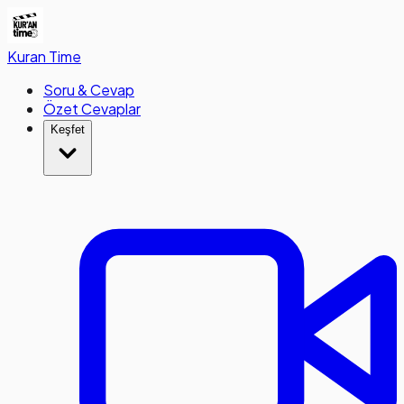
Kuran
Time
Soru & Cevap
Özet Cevaplar
Keşfet