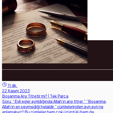
11 dk.
22 Kasım 2023
Boşanma Arşı Titretir mi? | Tek Parça
Soru: “Evli eşler ayrıldığında Allah’ın arşı titrer.” “Boşanma,
Allah’ın en sevmediği helaldir.” cümlelerinden ayrı ayrı ne
anlamalıyız? Bu cümleler hem çok üzüntülü hem de