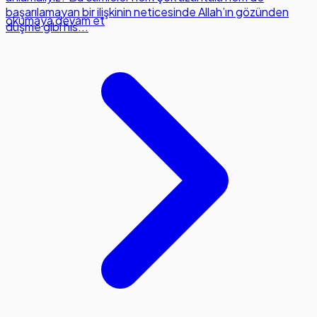
başarılamayan bir ilişkinin neticesinde Allah’ın gözünden
okumaya devam et
düşme gibi his...