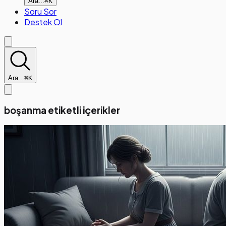
Ara...
⌘K
Soru Sor
Destek Ol
Ara...
⌘K
boşanma etiketli içerikler