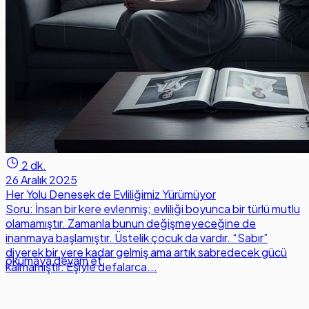
2 dk.
26 Aralık 2025
Her Yolu Denesek de Evliliğimiz Yürümüyor
Soru: İnsan bir kere evlenmiş; evliliği boyunca bir türlü mutlu
olamamıştır. Zamanla bunun değişmeyeceğine de
inanmaya başlamıştır. Üstelik çocuk da vardır. “Sabır”
diyerek bir yere kadar gelmiş ama artık sabredecek gücü
okumaya devam et
kalmamıştır. Eşiyle defalarca...