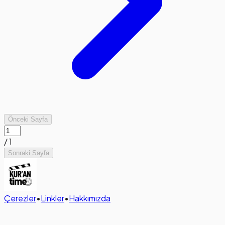
Önceki Sayfa
/
1
Sonraki Sayfa
Çerezler
•
Linkler
•
Hakkımızda