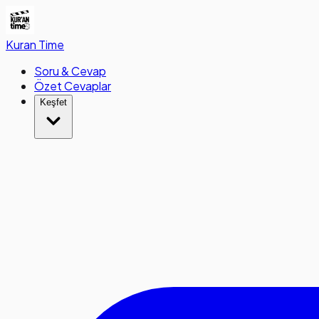
Kuran
Time
Soru & Cevap
Özet Cevaplar
Keşfet