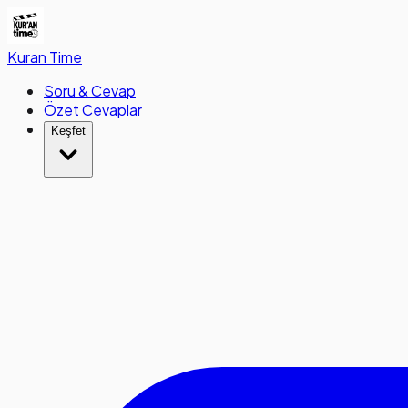
Kuran
Time
Soru & Cevap
Özet Cevaplar
Keşfet