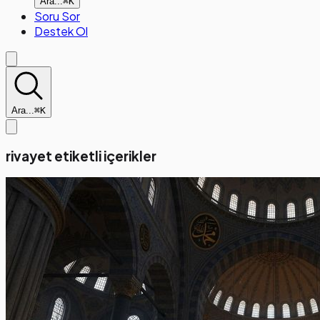
Ara...
⌘K
Soru Sor
Destek Ol
Ara...
⌘K
rivayet etiketli içerikler