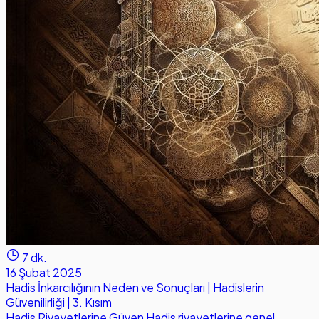
7 dk.
16 Şubat 2025
Hadis İnkarcılığının Neden ve Sonuçları | Hadislerin
Güvenilirliği | 3. Kısım
Hadis Rivayetlerine Güven Hadis rivayetlerine genel