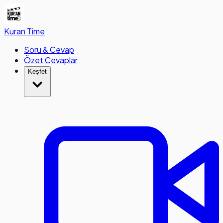
Kuran
Time
Soru & Cevap
Özet Cevaplar
Keşfet