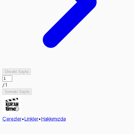
Önceki Sayfa
/
1
Sonraki Sayfa
Çerezler
•
Linkler
•
Hakkımızda