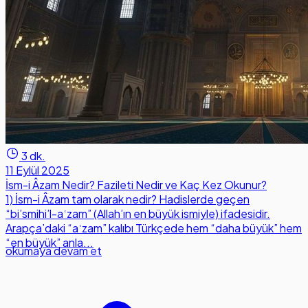
3 dk.
11 Eylül 2025
İsm-i Âzam Nedir? Fazileti Nedir ve Kaç Kez Okunur?
1) İsm-i Âzam tam olarak nedir? Hadislerde geçen
“bi’smihi’l-aʿzam” (Allah’ın en büyük ismiyle) ifadesidir.
Arapça’daki “aʿzam” kalıbı Türkçede hem “daha büyük” hem
“en büyük” anla...
okumaya devam et