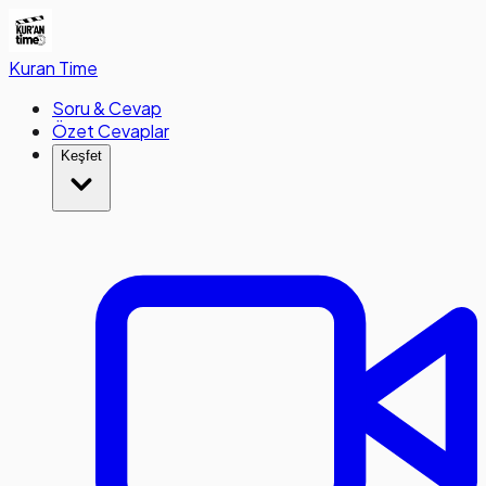
Kuran
Time
Soru & Cevap
Özet Cevaplar
Keşfet