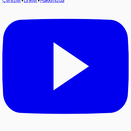
Çerezler
•
Linkler
•
Hakkımızda