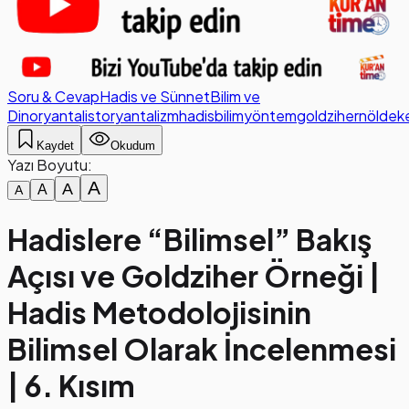
Soru & Cevap
Hadis ve Sünnet
Bilim ve
Din
oryantalist
oryantalizm
hadis
bilim
yöntem
goldziher
nöldek
Kaydet
Okudum
Yazı Boyutu:
A
A
A
A
Hadislere “Bilimsel” Bakış
Açısı ve Goldziher Örneği |
Hadis Metodolojisinin
Bilimsel Olarak İncelenmesi
| 6. Kısım