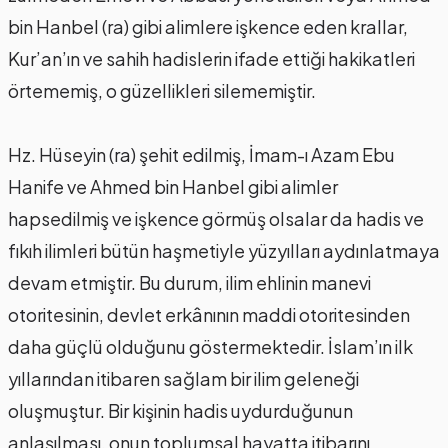
bin Hanbel (ra) gibi alimlere işkence eden krallar,
Kur’an’ın ve sahih hadislerin ifade ettiği hakikatleri
örtememiş, o güzellikleri silememiştir.
Hz. Hüseyin (ra) şehit edilmiş, İmam-ı Azam Ebu
Hanife ve Ahmed bin Hanbel gibi alimler
hapsedilmiş ve işkence görmüş olsalar da hadis ve
fıkıh ilimleri bütün haşmetiyle yüzyılları aydınlatmaya
devam etmiştir. Bu durum, ilim ehlinin manevi
otoritesinin, devlet erkânının maddi otoritesinden
daha güçlü olduğunu göstermektedir. İslam’ın ilk
yıllarından itibaren sağlam bir ilim geleneği
oluşmuştur. Bir kişinin hadis uydurduğunun
anlaşılması, onun toplumsal hayatta itibarını