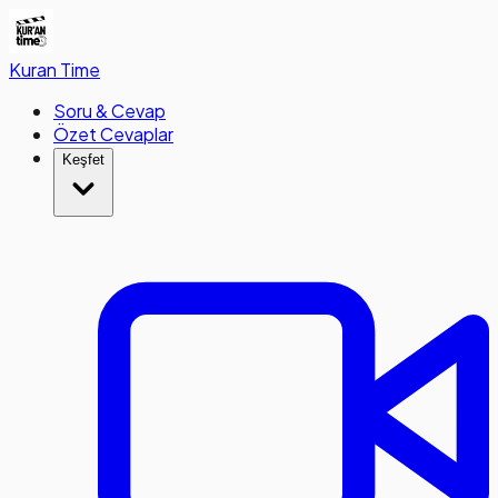
Kuran
Time
Soru & Cevap
Özet Cevaplar
Keşfet