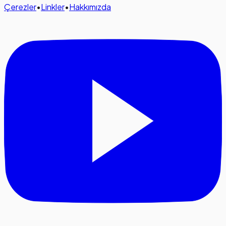
Çerezler
•
Linkler
•
Hakkımızda