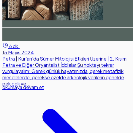
6 dk.
15 Mayıs 2024
Petra | Kur'an'da Sümer Mitolojisi Etkileri Üzerine | 2. Kısım
Petra ve Diğer Oryantalist İddialar Şu noktayı tekrar
vurgulayalım: Gerek günlük hayatımızda, gerek metafizik
meselelerde, gerekse özelde arkeolojik verilerin genelde
pek çok ve...
okumaya devam et