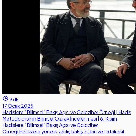
9 dk.
17 Ocak 2025
Hadislere “Bilimsel” Bakış Açısı ve Goldziher Örneği | Hadis
Metodolojisinin Bilimsel Olarak İncelenmesi | 6. Kısım
Hadislere “Bilimsel” Bakış Açısı ve Goldziher
Örneği Hadislere yönelik yanlış bakış açıları ve hatalı akıl