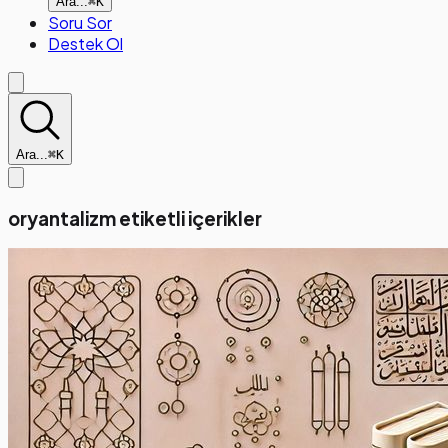
Ara...
⌘K
Soru Sor
Destek Ol
Ara...
⌘K
oryantalizm etiketli içerikler