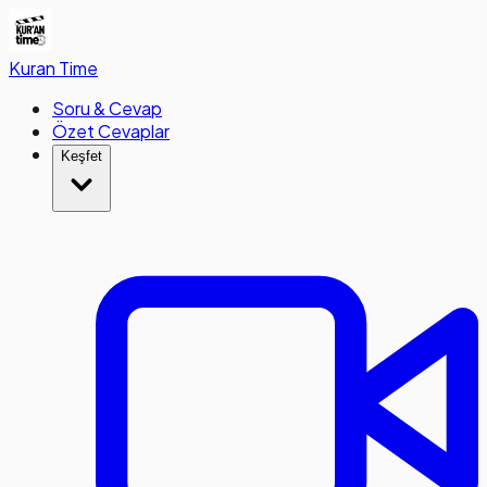
Kuran
Time
Soru & Cevap
Özet Cevaplar
Keşfet