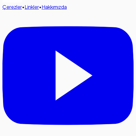
Çerezler
•
Linkler
•
Hakkımızda