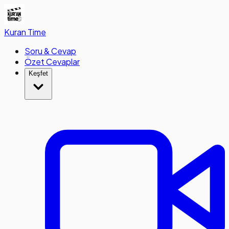
Kuran
Time
Soru & Cevap
Özet Cevaplar
Keşfet