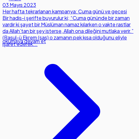
03 Mayıs 2023
Her hafta tekrarlanan kampanya: Cuma günü ve gecesi
Bir hadis-i şerifte buyurulur ki; “Cuma gününde bir zaman
vardır ki şayet bir Müslüman namaz kılarken o vakte rastlar
da Allah’tan bir şey isterse, Allah ona dileğini mutlaka verir.”
(Rasul-ü Ekrem (sas) o zamanın pek kısa olduğunu eliyle
okumaya devam et
işaret ederek...