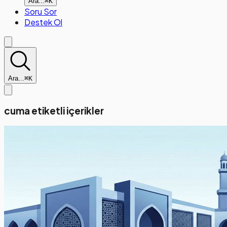
Ara...
⌘K
Soru Sor
Destek Ol
Ara...
⌘K
cuma etiketli içerikler