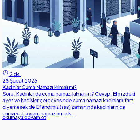
2 dk.
28 Şubat 2026
Kadınlar Cuma Namazı Kılmalı mı?
Soru: Kadınlar da cuma namazı kılmalı mı? Cevap: Elimizdeki
ayet ve hadisler çerçevesinde cuma namazı kadınlara farz
diyemesek de Efendimiz (sas) zamanında kadınların da
cuma ve bayram namazlarına k...
okumaya devam et