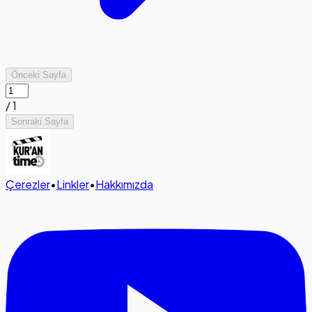
Önceki Sayfa
/
1
Sonraki Sayfa
Çerezler
•
Linkler
•
Hakkımızda