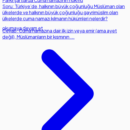
Farklı şartlarda Cuma namazının hükmü
Soru: Türkiye’de, halkının büyük çoğunluğu Müslüman olan
ülkelerde ve halkının büyük çoğunluğu gayrimüslim olan
ülkelerde cuma namazı kılmanın hükümleri nelerdir?
okumaya devam et
Cevap: Cuma namazına dair ilk izin veya emir (ama ayet
değil), Müslümanların bir kısmının ...