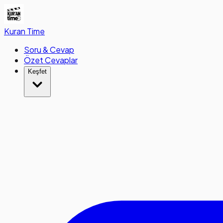
Kuran
Time
Soru & Cevap
Özet Cevaplar
Keşfet