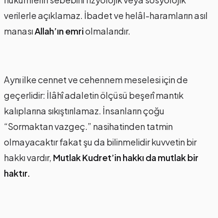
verilerle açıklamaz. İbadet ve helâl-haramların asıl
manası
Allah’ın emri
olmalarıdır.
Aynı ilke cennet ve cehennem meselesi için de
geçerlidir: İlâhî adaletin ölçüsü beşerî mantık
kalıplarına sıkıştırılamaz. İnsanların çoğu
“Sormaktan vazgeç.” nasihatinden tatmin
olmayacaktır fakat şu da bilinmelidir kuvvetin bir
hakkı vardır,
Mutlak Kudret’in hakkı da mutlak bir
haktır.