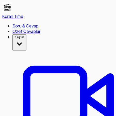
Kuran
Time
Soru & Cevap
Özet Cevaplar
Keşfet