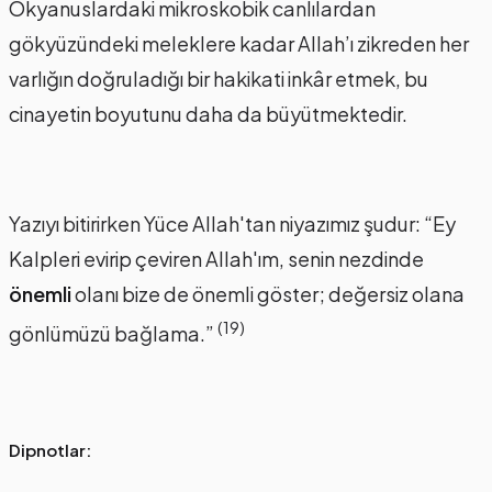
Okyanuslardaki mikroskobik canlılardan
gökyüzündeki meleklere kadar Allah’ı zikreden her
varlığın doğruladığı bir hakikati inkâr etmek, bu
cinayetin boyutunu daha da büyütmektedir.
Yazıyı bitirirken Yüce Allah'tan niyazımız şudur: “Ey
Kalpleri evirip çeviren Allah'ım, senin nezdinde
önemli
olanı bize de önemli göster; değersiz olana
(19)
gönlümüzü bağlama.”
Dipnotlar: