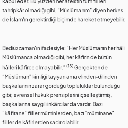
kabul eder. Bu yüzden her ateistin tüm fiilleri
tahripkâr olmadığı gibi, “Müslümanım” diyen herkes
de İslam'ın gerektirdiği biçimde hareket etmeyebilir.
Bediüzzaman’ın ifadesiyle: “Her Müslümanın her hâli
Müslümanca olmadığı gibi, her kâfirin de bütün
(13)
hâlleri kâfirce olmayabilir.”
Gerçekten de
“Müslüman” kimliği taşıyan ama elinden-dilinden
başkalarının zarar gördüğü topluluklar bulunduğu
gibi; evrensel hukuk prensiplerini içselleştirmiş,
başkalarına saygılı inkârcılar da vardır. Bazı
“kâfirane” fiiller müminlerden, bazı “müminane”
fiiller de kâfirlerden sadır olabilir.