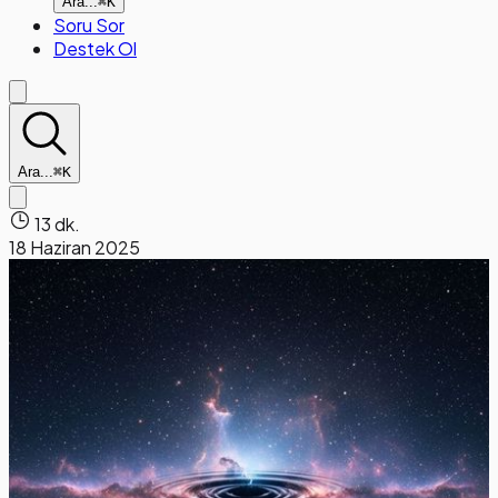
Ara...
⌘K
Soru Sor
Destek Ol
Ara...
⌘K
13 dk.
18 Haziran 2025