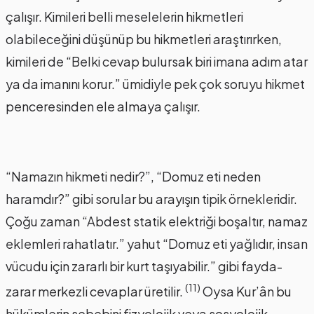
çalışır. Kimileri belli meselelerin hikmetleri
olabileceğini düşünüp bu hikmetleri araştırırken,
kimileri de “Belki cevap bulursak biri imana adım atar
ya da imanını korur.” ümidiyle pek çok soruyu hikmet
penceresinden ele almaya çalışır.
“Namazın hikmeti nedir?”, “Domuz eti neden
haramdır?” gibi sorular bu arayışın tipik örnekleridir.
Çoğu zaman “Abdest statik elektriği boşaltır, namaz
eklemleri rahatlatır.” yahut “Domuz eti yağlıdır, insan
vücudu için zararlı bir kurt taşıyabilir.” gibi fayda-
(11)
zarar merkezli cevaplar üretilir.
Oysa Kur’ân bu
hükümlerin sebebini fizyolojik veya sosyolojik