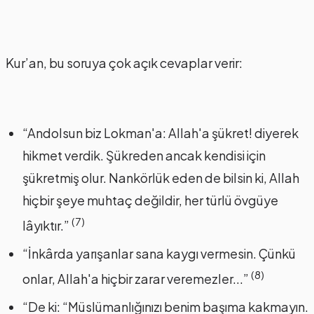
Kur’an, bu soruya çok açık cevaplar verir:
“Andolsun biz Lokman'a: Allah'a şükret! diyerek
hikmet verdik. Şükreden ancak kendisi için
şükretmiş olur. Nankörlük eden de bilsin ki, Allah
hiçbir şeye muhtaç değildir, her türlü övgüye
(7)
lâyıktır.”
“İnkârda yarışanlar sana kaygı vermesin. Çünkü
(8)
onlar, Allah'a hiçbir zarar veremezler...”
“De ki: “Müslümanlığınızı benim başıma kakmayın.