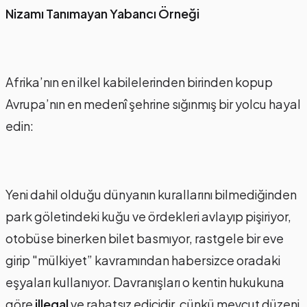
Nizamı Tanımayan Yabancı Örneği
Afrika’nın en ilkel kabilelerinden birinden kopup
Avrupa’nın en medenî şehrine sığınmış bir yolcu hayal
edin:
Yeni dahil olduğu dünyanın kurallarını bilmediğinden
park göletindeki kuğu ve ördekleri avlayıp pişiriyor,
otobüse binerken bilet basmıyor, rastgele bir eve
girip "mülkiyet” kavramından habersizce oradaki
eşyaları kullanıyor. Davranışları o kentin hukukuna
göre
illegal
ve rahatsız edicidir, çünkü mevcut düzeni