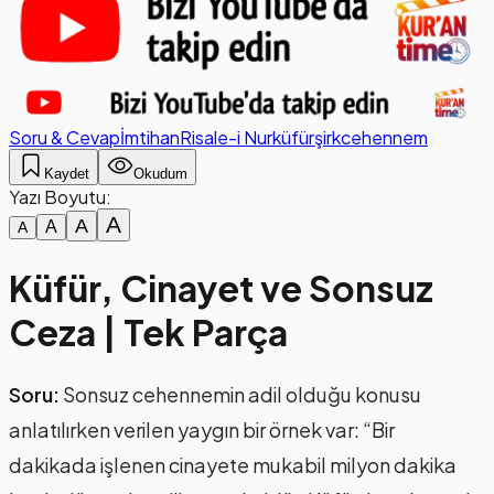
Soru & Cevap
İmtihan
Risale-i Nur
küfür
şirk
cehennem
Kaydet
Okudum
Yazı Boyutu:
A
A
A
A
Küfür, Cinayet ve Sonsuz
Ceza | Tek Parça
Soru:
Sonsuz cehennemin adil olduğu konusu
anlatılırken verilen yaygın bir örnek var: “Bir
dakikada işlenen cinayete mukabil milyon dakika