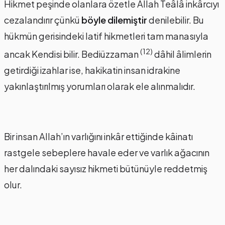
Hikmet peşinde olanlara özetle Allah Teâlâ inkârcıyı
cezalandırır çünkü
böyle dilemiştir
denilebilir. Bu
hükmün gerisindeki latif hikmetleri tam manasıyla
(12)
ancak Kendisi bilir. Bediüzzaman
dâhil âlimlerin
getirdiği izahlar ise, hakikatin insan idrakine
yakınlaştırılmış yorumları olarak ele alınmalıdır.
Bir insan Allah’ın varlığını inkâr ettiğinde kâinatı
rastgele sebeplere havale eder ve varlık ağacının
her dalındaki sayısız hikmeti bütünüyle reddetmiş
olur.