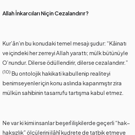
Allah İnkarcıları Niçin Cezalandırır?
Kur’ân’ın bu konudaki temel mesajı şudur: “Kâinatı
ve içindeki her zerreyi Allah yarattı; mülk bütünüyle
O’nundur. Dilerse ödüllendirir, dilerse cezalandırır.”
(10)
Bu ontolojik hakikati kabullenip realiteyi
benimseyenler için konu aslında kapanmıştır zira
mülkün sahibinin tasarrufu tartışma kabul etmez.
Ne var ki kimi insanlar beşerî ilişkilerde geçerli “hak–
haksızlık” ölçülerini ilâhî kudrete de tatbik etmeye