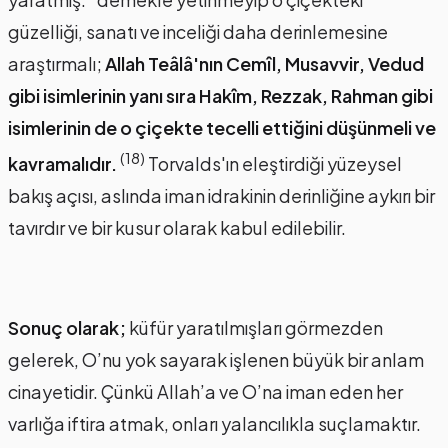
güzelliği, sanatı ve inceliği daha derinlemesine
araştırmalı;
Allah Teâlâ'nın Cemîl, Musavvir, Vedud
gibi isimlerinin yanı sıra Hakîm, Rezzak, Rahman gibi
isimlerinin de o çiçekte tecelli ettiğini düşünmeli ve
(18)
kavramalıdır.
Torvalds'ın eleştirdiği yüzeysel
bakış açısı, aslında iman idrakinin derinliğine aykırı bir
tavırdır ve bir kusur olarak kabul edilebilir.
Sonuç olarak;
küfür yaratılmışları görmezden
gelerek, O’nu yok sayarak işlenen büyük bir anlam
cinayetidir. Çünkü Allah’a ve O’na iman eden her
varlığa iftira atmak, onları yalancılıkla suçlamaktır.