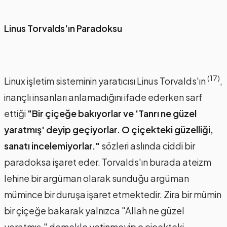
Linus Torvalds'ın Paradoksu
(17)
Linux işletim sisteminin yaratıcısı Linus Torvalds'ın
,
inançlı insanları anlamadığını ifade ederken sarf
ettiği
"Bir çiçeğe bakıyorlar ve 'Tanrı ne güzel
yaratmış' deyip geçiyorlar. O çiçekteki güzelliği,
sanatı incelemiyorlar."
sözleri aslında ciddi bir
paradoksa işaret eder. Torvalds'ın burada ateizm
lehine bir argüman olarak sunduğu argüman
mümince bir duruşa işaret etmektedir. Zira bir mümin
bir çiçeğe bakarak yalnızca "Allah ne güzel
yaratmış." demekle yetinmeyip o çiçekteki