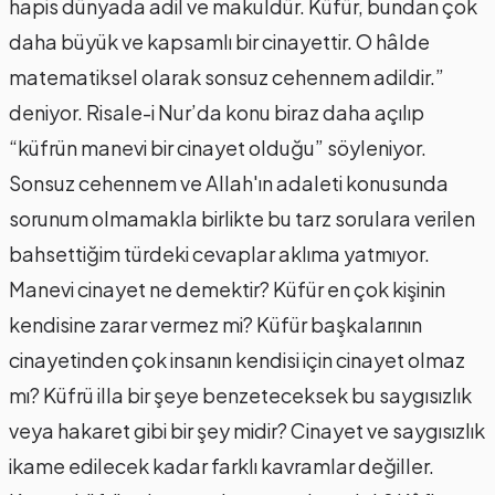
hapis dünyada adil ve makuldür. Küfür, bundan çok
daha büyük ve kapsamlı bir cinayettir. O hâlde
matematiksel olarak sonsuz cehennem adildir.”
deniyor. Risale-i Nur’da konu biraz daha açılıp
“küfrün manevi bir cinayet olduğu” söyleniyor.
Sonsuz cehennem ve Allah'ın adaleti konusunda
sorunum olmamakla birlikte bu tarz sorulara verilen
bahsettiğim türdeki cevaplar aklıma yatmıyor.
Manevi cinayet ne demektir? Küfür en çok kişinin
kendisine zarar vermez mi? Küfür başkalarının
cinayetinden çok insanın kendisi için cinayet olmaz
mı? Küfrü illa bir şeye benzeteceksek bu saygısızlık
veya hakaret gibi bir şey midir? Cinayet ve saygısızlık
ikame edilecek kadar farklı kavramlar değiller.