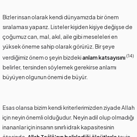
Bizler insan olarak kendi dünyamızda bir önem
sıralaması yaparız. Listeler kişiden kişiye değişse de
çoğumuz can, mal, akıl, aile gibi meseleleri en
yüksek öneme sahip olarak görürüz. Bir şeye
(14)
verdiğimiz önem o şeyin bizdeki
anlam katsayısını
belirler, tersinden söylemek gerekirse anlamı
büyüyen olgunun önemi de büyür.
Esas olansa bizim kendi kriterlerimizden ziyade Allah
için neyin önemli olduğudur. Neyin adil olup olmadığı
inananlar için insanın sınırlı idrak kapasitesinin
ötesinde,
Allah Teâlâ'nın belirlediği ölçütlerle
tayin