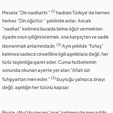
(1)
Mesela “Din nasihattir.”
hadisini Türkiye'de hemen
herkes “Din öğüttür.” şeklinde anlar. Ancak
“nasihat” kelimesi burada birine öğüt vermekten
ziyade onun iyiliğini istemek, ona karşı içten ve sadık
(2)
davranmak anlamındadır.
Aynı şekilde “fuhuş”
kelimesi sadece cinsellikle ilgili aşırılıklara değil, her
türlü taşkınlığa işaret eder. Cuma hutbelerinin
sonunda okunan ayette yer alan “Allah sizi
(3)
fuhşiyattan men eder.”
buyruğu yalnızca zinayı
değil, aşırılığın her türünü kapsar.
Risale-i Nur'da geçen “şişe” kelimesi de mecazîdir.