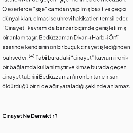
O eserlerde “şişe” camdan yapılmış basit ve geçici
dünyalıkları, elmas ise uhrevî hakikatleri temsil eder.
“Cinayet” kavramı da benzer biçimde genişletilmiş
bir anlam taşır. Bediüzzaman Divan-ı Harb-i Örfî
eserinde kendisinin on bir buçuk cinayet işlediğinden
(4)
bahseder.
Tabii buradaki “cinayet” kavramı ironik
bir bağlamda kullanılmıştır ve kimse burada geçen
cinayet tabirini Bediüzzaman’ın on bir tane insan
öldürdüğü birini de ağır yaraladığı şeklinde anlamaz.
Cinayet Ne Demektir?