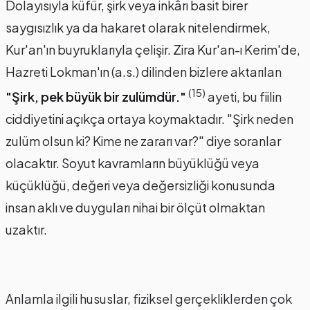
Dolayısıyla küfür, şirk veya inkârı basit birer
saygısızlık ya da hakaret olarak nitelendirmek,
Kur'an'ın buyruklarıyla çelişir. Zira Kur'an-ı Kerim'de,
Hazreti Lokman'ın (a.s.) dilinden bizlere aktarılan
(15)
"Şirk, pek büyük bir zulümdür."
ayeti, bu fiilin
ciddiyetini açıkça ortaya koymaktadır. "Şirk neden
zulüm olsun ki? Kime ne zararı var?" diye soranlar
olacaktır. Soyut kavramların büyüklüğü veya
küçüklüğü, değeri veya değersizliği konusunda
insan aklı ve duyguları nihai bir ölçüt olmaktan
uzaktır.
Anlamla ilgili hususlar, fiziksel gerçekliklerden çok