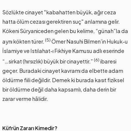
Sözlükte cinayet "kabahatten büyük, ağır ceza
hatta ölüm cezası gerektiren suç" anlamına gelir.
Kökeni Süryaniceden gelen bu kelime, “günah”la da
(5)
aynı kökten türer.
Ömer Nasuhi Bilmen’in Hukuk-u
İslamiye ve Istılahat-ı Fıkhiye Kamusu adlı eserinde
(6)
“…sirkat (hırsızlık) büyük bir cinayettir.”
ibaresi
geçer. Buradaki cinayet kavramı da elbette adam
öldürme fiili değildir. Demek ki burada kasıt fiziksel
bir öldürme değil daha kapsamlı, daha derin bir
zarar verme hâlidir.
Küfrün Zararı Kimedir?