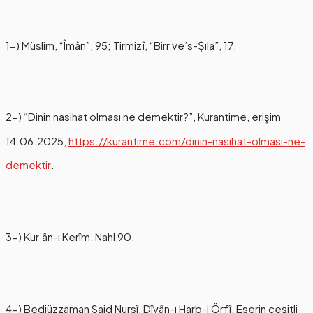
1-) Müslim, “Îmân”, 95; Tirmizî, “Birr ve’s-Ṣıla”, 17.
2-) “Dinin nasihat olması ne demektir?”, Kurantime, erişim
14.06.2025,
https://kurantime.com/dinin-nasihat-olmasi-ne-
demektir
.
3-) Kur’ân-ı Kerîm, Nahl 90.
4-) Bediüzzaman Said Nursî, Dîvân-ı Harb-i Örfî, Eserin çeşitli