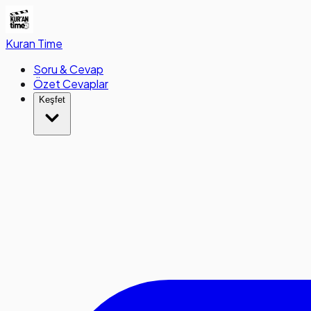
Kuran
Time
Soru & Cevap
Özet Cevaplar
Keşfet