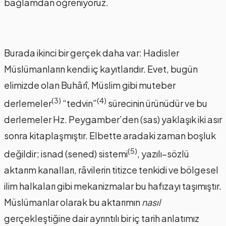
bağlamdan öğreniyoruz.
Burada ikinci bir gerçek daha var: Hadisler
Müslümanların kendi iç kayıtlarıdır. Evet, bugün
elimizde olan Buhârî, Müslim gibi muteber
(3)
(4)
derlemeler
“tedvin”
sürecinin ürünüdür ve bu
derlemeler Hz. Peygamber’den (sas) yaklaşık iki asır
sonra kitaplaşmıştır. Elbette aradaki zaman boşluk
(5)
değildir; isnad (sened) sistemi
, yazılı–sözlü
aktarım kanalları, râvilerin titizce tenkidi ve bölgesel
ilim halkaları gibi mekanizmalar bu hafızayı taşımıştır.
Müslümanlar olarak bu aktarımın
nasıl
gerçekleştiğine dair ayrıntılı bir iç tarih anlatımız