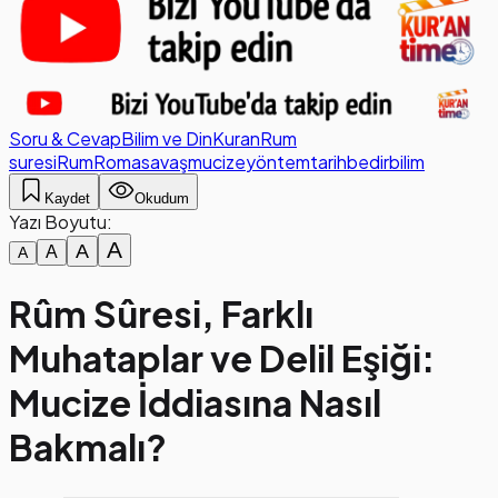
Soru & Cevap
Bilim ve Din
Kuran
Rum
suresi
Rum
Roma
savaş
mucize
yöntem
tarih
bedir
bilim
Kaydet
Okudum
Yazı Boyutu:
A
A
A
A
Rûm Sûresi, Farklı
Muhataplar ve Delil Eşiği:
Mucize İddiasına Nasıl
Bakmalı?