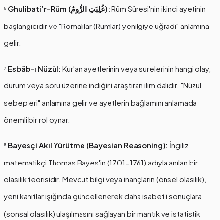
⁶
Ghulibati’r-Rûm (غُلِبَتِ الرُّومُ):
Rûm Sûresi'nin ikinci ayetinin
başlangıcıdır ve "Romalılar (Rumlar) yenilgiye uğradı" anlamına
gelir.
⁷
Esbâb-ı Nüzûl:
Kur'an ayetlerinin veya surelerinin hangi olay,
durum veya soru üzerine indiğini araştıran ilim dalıdır. "Nüzul
sebepleri" anlamına gelir ve ayetlerin bağlamını anlamada
önemli bir rol oynar.
⁸
Bayesçi Akıl Yürütme (Bayesian Reasoning):
İngiliz
matematikçi Thomas Bayes'in (1701-1761) adıyla anılan bir
olasılık teorisidir. Mevcut bilgi veya inançların (önsel olasılık),
yeni kanıtlar ışığında güncellenerek daha isabetli sonuçlara
(sonsal olasılık) ulaşılmasını sağlayan bir mantık ve istatistik