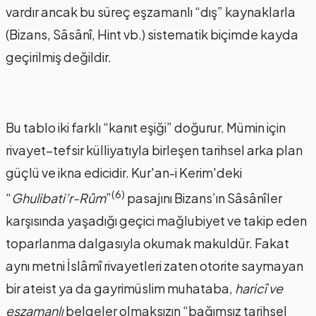
vardır ancak bu süreç eşzamanlı “dış” kaynaklarla
(Bizans, Sâsânî, Hint vb.) sistematik biçimde kayda
geçirilmiş değildir.
Bu tablo iki farklı “kanıt eşiği” doğurur. Mümin için
rivayet–tefsir külliyatıyla birleşen tarihsel arka plan
güçlü ve ikna edicidir. Kur'an-i Kerim'deki
(6)
“
Ghulibati’r-Rûm
”
pasajını Bizans’ın Sâsânîler
karşısında yaşadığı geçici mağlubiyet ve takip eden
toparlanma dalgasıyla okumak makuldür. Fakat
aynı metni İslâmî rivayetleri zaten otorite saymayan
bir ateist ya da gayrimüslim muhataba,
haricî ve
eşzamanlı
belgeler olmaksızın “bağımsız tarihsel