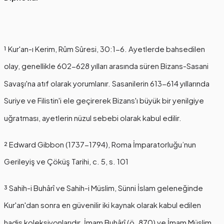
¹ Kur'an-ı Kerim, Rûm Sûresi, 30:1-6. Ayetlerde bahsedilen
olay, genellikle 602-628 yılları arasında süren Bizans-Sasani
Savaşı'na atıf olarak yorumlanır. Sasanilerin 613-614 yıllarında
Suriye ve Filistin'i ele geçirerek Bizans'ı büyük bir yenilgiye
uğratması, ayetlerin nüzul sebebi olarak kabul edilir.
² Edward Gibbon (1737-1794),
Roma İmparatorluğu’nun
Gerileyiş ve Çöküş Tarihi, c. 5, s. 101
³ Sahih-i Buhârî ve Sahih-i Müslim, Sünni İslam geleneğinde
Kur'an'dan sonra en güvenilir iki kaynak olarak kabul edilen
hadis koleksiyonlarıdır. İmam Buhârî (ö. 870) ve İmam Müslim