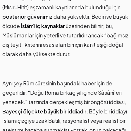
(Mısır–Hitit) eşzamanlı kayıtlarında bulunduğu için
posterior güvenimiz
daha yüksektir. Bedir ise büyük
ölçüde
İslâmî iç kaynaklar
üzerinden bilinir; bu,
Müslümanlar için yeterli ve tutarlıdır ancak “bağımsız
dış teyit” kriterini esas alan biri için kanıt eşiği doğal
olarak daha yüksekte durur.
Aynı şey Rûm sûresinin başındaki haber için de
geçerlidir. “Doğu Roma birkaç yıl içinde Sâsânîleri
yenecek.” tarzında gerçekleşmiş bir öngörü iddiası,
Bayesçi ölçekte büyük bir iddiadır
. Böyle bir iddiayı
İslami çizgiye uzak Batılı, rasyonalist veya realist bir
ateist muhataba sunmak istiyorsak, onun bakacağı