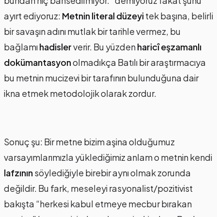
bundan hiç bahsedilmiyor.” demiyoruz fakat şunu
ayırt ediyoruz:
Metnin literal düzeyi
tek başına, belirli
bir savaşın adını mutlak bir tarihle vermez, bu
bağlamı
hadisler
verir. Bu yüzden
haricî eşzamanlı
dokümantasyon
olmadıkça Batılı bir araştırmacıya
bu metnin mucizevi bir tarafının bulunduğuna dair
ikna etmek metodolojik olarak zordur.
Sonuç şu: Bir metne bizim aşina olduğumuz
varsayımlarımızla yüklediğimiz anlam o metnin kendi
lafzının
söylediğiyle birebir aynı olmak zorunda
değildir. Bu fark, meseleyi rasyonalist/pozitivist
bakışta “herkesi kabul etmeye mecbur bırakan