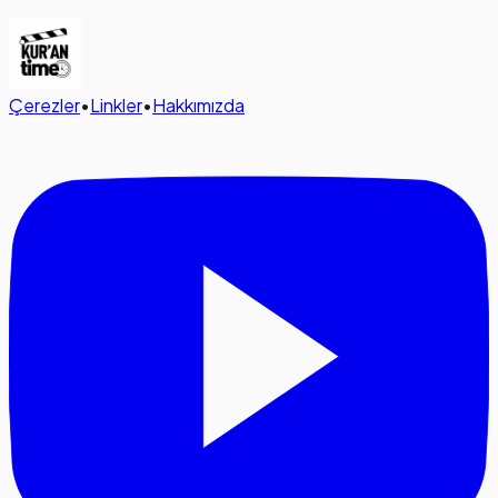
Çerezler
•
Linkler
•
Hakkımızda