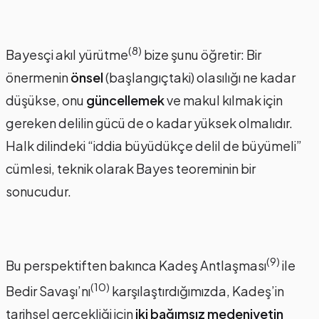
(8)
Bayesçi akıl yürütme
bize şunu öğretir: Bir
önermenin
önsel
(başlangıçtaki) olasılığı ne kadar
düşükse, onu
güncellemek
ve makul kılmak için
gereken delilin gücü de o kadar yüksek olmalıdır.
Halk dilindeki “iddia büyüdükçe delil de büyümeli”
cümlesi, teknik olarak Bayes teoreminin bir
sonucudur.
(9)
Bu perspektiften bakınca Kadeş Antlaşması
ile
(10)
Bedir Savaşı’nı
karşılaştırdığımızda, Kadeş’in
tarihsel gerçekliği için
iki bağımsız medeniyetin