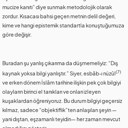
mucize kanıtı” diye sunmak metodolojik olarak
zordur. Kısacası bahsi geçen metnin delil değeri,
kime ve hangi epistemik standartla konuştuğumuza
göre değişir.
Buradan şu yanlış çıkarıma da düşmemeliyiz: “Dış
(7)
kaynak yoksa bilgi yanlıştır.” Siyer, esbâb-ı nüzûl
ve erken dönem İslâm tarihine ilişkin pek çok bilgiyi
olayların birinci el tanıkları ve onları izleyen
kuşaklardan öğreniyoruz. Bu durum bilgiyi geçersiz
kılmaz, sadece “objektiflik”ten anlaşılan şeyin —
yani dıştan, eşzamanlı teyidin— her zaman mevcut