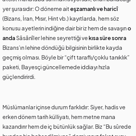
yer şurasıdır: O döneme ait
eşzamanlı ve haricî
(Bizans, İran, Mısır, Hint vb.) kayıtlarda, hem söz
konusu ayetlerin indiğine dair bir iz hem de savaşın
o
anda
Sâsânîler lehine seyrettiği ve
kısa süre sonra
Bizans’ın lehine döndüğü bilgisinin birlikte kayda
geçmiş olması. Böyle bir “çift taraflı/çoklu tanıklık”
paketi, Bayesçi güncellemede iddiayı hızla
güçlendirirdi.
Müslümanlar içinse durum farklıdır: Siyer, hadis ve
erken dönem tarih külliyatı, hem metne mana
kazandırır hem de iç bütünlük sağlar. Biz “Bu sûrede