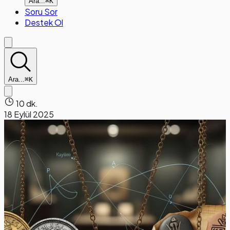
Ara...
⌘K
Soru Sor
Destek Ol
Ara...
⌘K
10 dk.
18 Eylül 2025