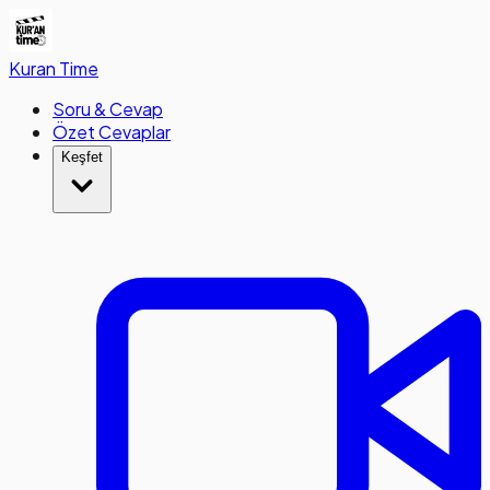
Kuran
Time
Soru & Cevap
Özet Cevaplar
Keşfet