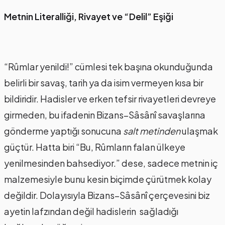
Metnin Literalliği, Rivayet ve “Delil” Eşiği
“Rûmlar yenildi!” cümlesi tek başına okunduğunda
belirli bir savaş, tarih ya da isim vermeyen kısa bir
bildiridir. Hadisler ve erken tefsir rivayetleri devreye
girmeden, bu ifadenin Bizans–Sâsânî savaşlarına
gönderme yaptığı sonucuna
salt metinden
ulaşmak
güçtür. Hatta biri “Bu, Rûmların falan ülkeye
yenilmesinden bahsediyor.” dese, sadece metnin iç
malzemesiyle bunu kesin biçimde çürütmek kolay
değildir. Dolayısıyla Bizans–Sâsânî çerçevesini biz
ayetin lafzından değil hadislerin sağladığı