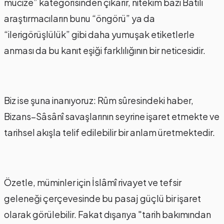
mucize” kategorisinden çıkarır, nitekim bazı Batılı
araştırmacıların bunu “öngörü” ya da
“ilerigörüşlülük” gibi daha yumuşak etiketlerle
anması da bu kanıt eşiği farklılığının bir neticesidir.
Biz ise şuna inanıyoruz: Rûm sûresindeki haber,
Bizans–Sâsânî savaşlarının seyrine işaret etmekte ve
tarihsel akışla telif edilebilir bir anlam üretmektedir.
Özetle, müminler için İslâmî rivayet ve tefsir
geleneği çerçevesinde bu pasaj güçlü bir işaret
olarak görülebilir. Fakat dışarıya "tarih bakımından