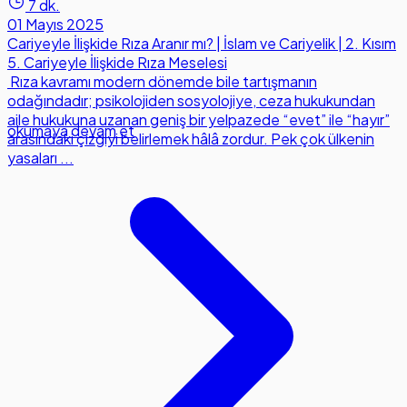
7 dk.
01 Mayıs 2025
Cariyeyle İlişkide Rıza Aranır mı? | İslam ve Cariyelik | 2. Kısım
5. Cariyeyle İlişkide Rıza Meselesi
Rıza kavramı modern dönemde bile tartışmanın
odağındadır; psikolojiden sosyolojiye, ceza hukukundan
aile hukukuna uzanan geniş bir yelpazede “evet” ile “hayır”
okumaya devam et
arasındaki çizgiyi belirlemek hâlâ zordur. Pek çok ülkenin
yasaları ...