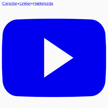
Çerezler
•
Linkler
•
Hakkımızda