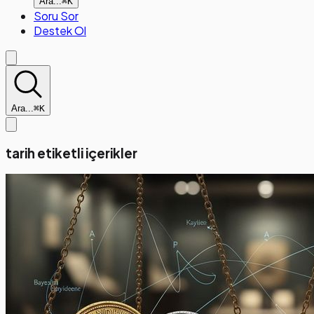
Ara...
⌘K
Soru Sor
Destek Ol
Ara...
⌘K
tarih etiketli içerikler