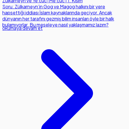
Zülkarneyn ve Ye'cûc-Me'cûc | 1. Kısım
Soru: Zülkarneyn’in Gog ve Magog halkını bir yere
hapsettiği iddiası İslam kaynaklarında geçiyor. Ancak
dünyanın her tarafını gezmiş bilim insanları öyle bir halk
bulamıyorlar. Bu meseleye nasıl yaklaşmamız lazım?
okumaya devam et