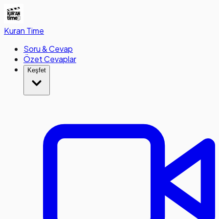
Kuran
Time
Soru & Cevap
Özet Cevaplar
Keşfet