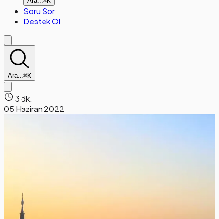
Ara...
⌘K
Soru Sor
Destek Ol
Ara...
⌘K
3 dk.
05 Haziran 2022