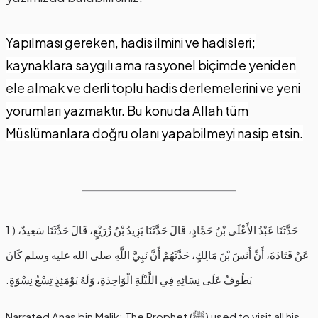
Yapılması gereken, hadis ilmini ve hadisleri;
kaynaklara saygılı ama rasyonel biçimde yeniden
ele almak ve derli toplu hadis derlemelerini ve yeni
yorumları yazmaktır. Bu konuda Allah tüm
Müslümanlara doğru olanı yapabilmeyi nasip etsin.
1 ) حَدَّثَنَا عَبْدُ الأَعْلَى بْنُ حَمَّادٍ، قَالَ حَدَّثَنَا يَزِيدُ بْنُ زُرَيْعٍ، قَالَ حَدَّثَنَا سَعِيدٌ،
عَنْ قَتَادَةَ، أَنَّ أَنَسَ بْنَ مَالِكٍ، حَدَّثَهُمْ أَنَّ نَبِيَّ اللَّهِ صلى الله عليه وسلم كَانَ
يَطُوفُ عَلَى نِسَائِهِ فِي اللَّيْلَةِ الْوَاحِدَةِ، وَلَهُ يَوْمَئِذٍ تِسْعُ نِسْوَةٍ‏.‏
Narrated Anas bin Malik: The Prophet (ﷺ) used to visit all his