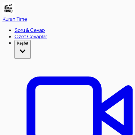
Kuran
Time
Soru & Cevap
Özet Cevaplar
Keşfet