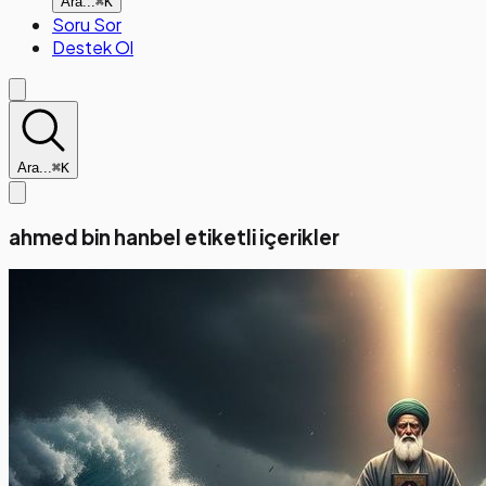
Ara...
⌘K
Soru Sor
Destek Ol
Ara...
⌘K
ahmed bin hanbel etiketli içerikler