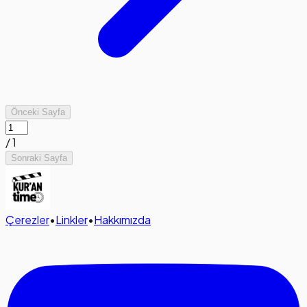
Önceki Sayfa
/
1
Sonraki Sayfa
Çerezler
•
Linkler
•
Hakkımızda