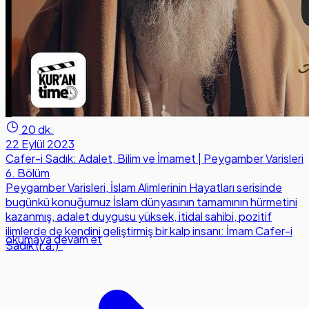
20 dk.
22 Eylül 2023
Cafer-i Sadık: Adalet, Bilim ve İmamet | Peygamber Varisleri
6. Bölüm
Peygamber Varisleri, İslam Alimlerinin Hayatları serisinde
bugünkü konuğumuz İslam dünyasının tamamının hürmetini
kazanmış, adalet duygusu yüksek, itidal sahibi, pozitif
ilimlerde de kendini geliştirmiş bir kalp insanı: İmam Cafer-i
okumaya devam et
Sadık (r.a.)