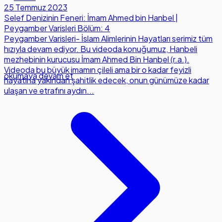
25 Temmuz 2023
Selef Denizinin Feneri: İmam Ahmed bin Hanbel |
Peygamber Varisleri Bölüm: 4
Peygamber Varisleri- İslam Alimlerinin Hayatları serimiz tüm
hızıyla devam ediyor. Bu videoda konuğumuz, Hanbeli
mezhebinin kurucusu İmam Ahmed Bin Hanbel (r.a.).
Videoda bu büyük imamın çileli ama bir o kadar feyizli
okumaya devam et
hayatına yakından şahitlik edecek, onun günümüze kadar
ulaşan ve etrafını aydın...