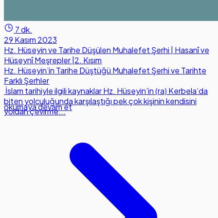
7 dk.
29 Kasım 2023
Hz. Hüseyin ve Tarihe Düşülen Muhalefet Şerhi | Hasanî ve
Hüseynî Meşrepler |2. Kısım
Hz. Hüseyin’in Tarihe Düştüğü Muhalefet Şerhi ve Tarihte
Farklı Şerhler
İslam tarihiyle ilgili kaynaklar Hz. Hüseyin’in (ra) Kerbela’da
biten yolculuğunda karşılaştığı pek çok kişinin kendisini
okumaya devam et
yoldan çevirme...