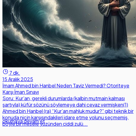
7 dk.
15 Aralık 2025
İmam Ahmed bin Hanbel Neden Taviz Vermedi? Otoriteye
Karşı İman Sınavı
Soru: Kur’an, gerekli durumlarda (kalbin mutmain kalması
şartıyla) küfür sözünü söylemeye dahi cevaz vermişken(1)
Ahmed bin Hanbel (ra) “Kur’an mahluk mudur?” gibi teknik bir
konuda niçin karşısındakileri idare etme yolunu seçmemiş,
okumaya devam et
böyle bir mesele yüzünden ciddi zulü...