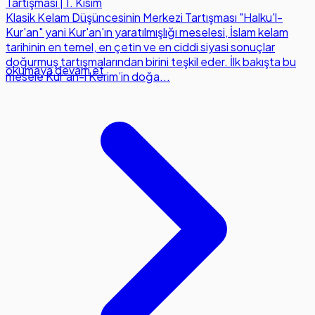
Tartışması | 1. Kısım
Klasik Kelam Düşüncesinin Merkezi Tartışması "Halku'l-
Kur'an" yani Kur'an'ın yaratılmışlığı meselesi, İslam kelam
tarihinin en temel, en çetin ve en ciddi siyasi sonuçlar
doğurmuş tartışmalarından birini teşkil eder. İlk bakışta bu
okumaya devam et
mesele Kur’an-ı Kerim’in doğa...