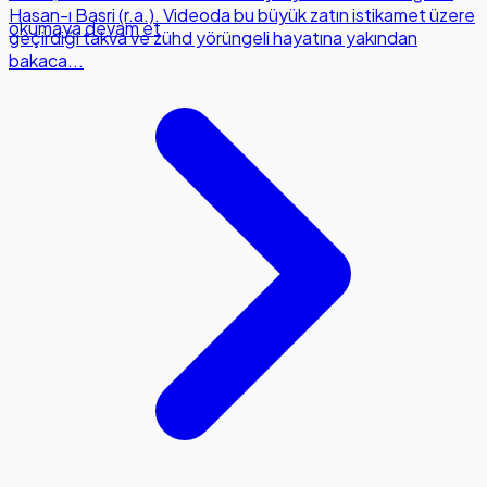
Hasan-ı Basri (r.a.). Videoda bu büyük zatın istikamet üzere
okumaya devam et
geçirdiği takva ve zühd yörüngeli hayatına yakından
bakaca...