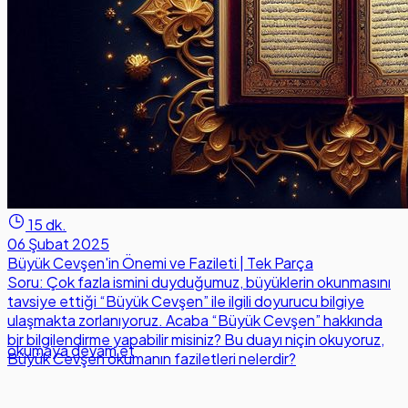
15 dk.
06 Şubat 2025
Büyük Cevşen'in Önemi ve Fazileti | Tek Parça
Soru: Çok fazla ismini duyduğumuz, büyüklerin okunmasını
tavsiye ettiği “Büyük Cevşen” ile ilgili doyurucu bilgiye
ulaşmakta zorlanıyoruz. Acaba “Büyük Cevşen” hakkında
bir bilgilendirme yapabilir misiniz? Bu duayı niçin okuyoruz,
okumaya devam et
Büyük Cevşen okumanın faziletleri nelerdir?