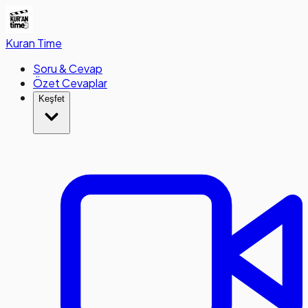
Kuran
Time
Soru & Cevap
Özet Cevaplar
Keşfet