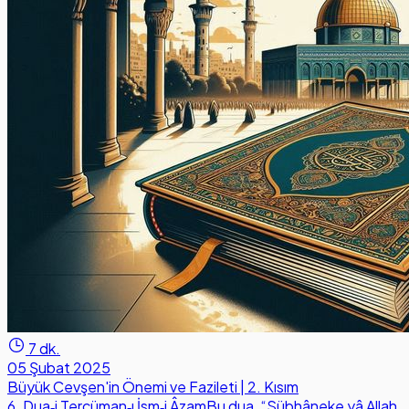
7 dk.
05 Şubat 2025
Büyük Cevşen'in Önemi ve Fazileti | 2. Kısım
6. Dua‑i Tercüman‑ı İsm‑i ÂzamBu dua, “Sübhâneke yâ Allah