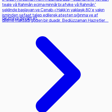
teale yâ Rahmân ecirna minnâr bi afvike yâ Rahmân”
şeklinde başlayan ve Cenab-ı Hakk’ın yaklaşık 80’e yakın
isminden şefaat talep edilerek ateşten sığınma ve af
okumaya devam et
dileme maksadı güden bir duadır. Bediüzzaman Hazretler...