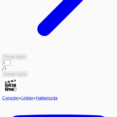
Önceki Sayfa
/
1
Sonraki Sayfa
Çerezler
•
Linkler
•
Hakkımızda