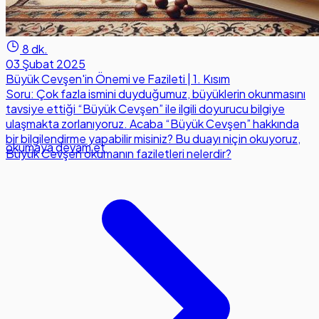
8 dk.
03 Şubat 2025
Büyük Cevşen'in Önemi ve Fazileti | 1. Kısım
Soru: Çok fazla ismini duyduğumuz, büyüklerin okunmasını
tavsiye ettiği “Büyük Cevşen” ile ilgili doyurucu bilgiye
ulaşmakta zorlanıyoruz. Acaba “Büyük Cevşen” hakkında
bir bilgilendirme yapabilir misiniz? Bu duayı niçin okuyoruz,
okumaya devam et
Büyük Cevşen okumanın faziletleri nelerdir?