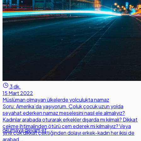
3 dk.
15 Mart 2022
Müslüman olmayan ülkelerde yolculukta namaz
Soru: Amerika’da yaşıyorum. Çoluk çocuk uzun yolda
seyahat ederken namaz meselesini nasıl ele almalıyız?
Kadınlar arabada oturarak erkekler dışarda mı kılmalı? Dikkat
çekme ihtimalinden ötürü cem ederek mi kılmalıyız? Veya
okumaya devam et
yine çok dikkat çektiğinden dolayı erkek-kadın her ikisi de
arabad...