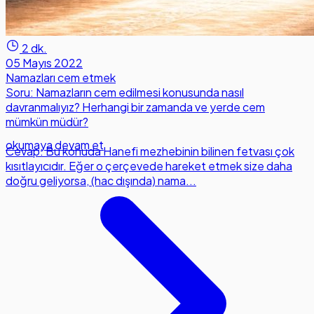
2 dk.
05 Mayıs 2022
Namazları cem etmek
Soru: Namazların cem edilmesi konusunda nasıl
davranmalıyız? Herhangi bir zamanda ve yerde cem
mümkün müdür?
okumaya devam et
Cevap: Bu konuda Hanefi mezhebinin bilinen fetvası çok
kısıtlayıcıdır. Eğer o çerçevede hareket etmek size daha
doğru geliyorsa, (hac dışında) nama...