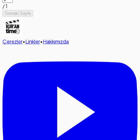
/
1
Sonraki Sayfa
Çerezler
•
Linkler
•
Hakkımızda