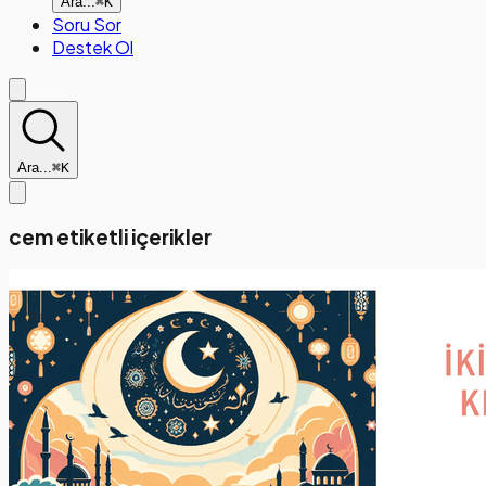
Ara...
⌘K
Soru Sor
Destek Ol
Ara...
⌘K
cem etiketli içerikler