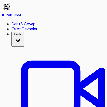
Kuran
Time
Soru & Cevap
Özet Cevaplar
Keşfet