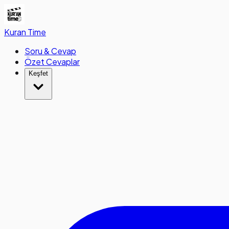
Kuran
Time
Soru & Cevap
Özet Cevaplar
Keşfet