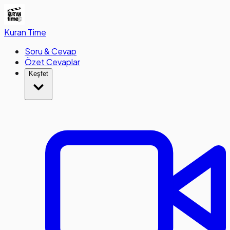
Kuran
Time
Soru & Cevap
Özet Cevaplar
Keşfet