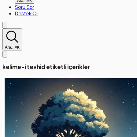
Ara...
⌘K
Soru Sor
Destek Ol
Ara...
⌘K
kelime-i tevhid etiketli içerikler