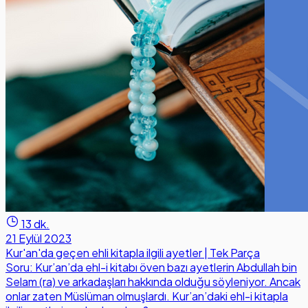
13 dk.
21 Eylül 2023
Kur'an'da geçen ehli kitapla ilgili ayetler | Tek Parça
Soru: Kur’an’da ehl-i kitabı öven bazı ayetlerin Abdullah bin
Selam (ra) ve arkadaşları hakkında olduğu söyleniyor. Ancak
onlar zaten Müslüman olmuşlardı. Kur’an’daki ehl-i kitapla