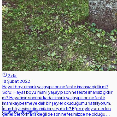
3 dk.
18 Şubat 2022
Hayat boyu imanlı yaşayıp son nefeste imansız gidilir mi?
Soru: Hayat boyu imanlı yaşayıp son nefeste imansız gidilir
mi? Hayatının sonuna kadar imanlı yaşayıp son nefeste
imanı kaybetmeye dair bir şeyler okuduğumu hatırlıyorum.
İman böylesine dinamik bir şey midir? Eğer öyleyse neden
okumaya devam et
genel performans değil de son nefesimizde ne olduğu ...