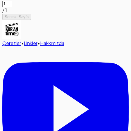
/
1
Sonraki Sayfa
Çerezler
•
Linkler
•
Hakkımızda