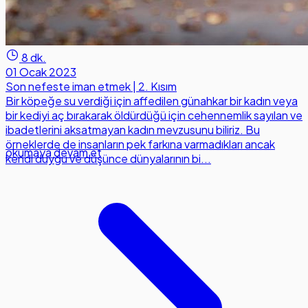
8 dk.
01 Ocak 2023
Son nefeste iman etmek | 2. Kısım
Bir köpeğe su verdiği için affedilen günahkar bir kadın veya
bir kediyi aç bırakarak öldürdüğü için cehennemlik sayılan ve
ibadetlerini aksatmayan kadın mevzusunu biliriz. Bu
örneklerde de insanların pek farkına varmadıkları ancak
okumaya devam et
kendi duygu ve düşünce dünyalarının bi...