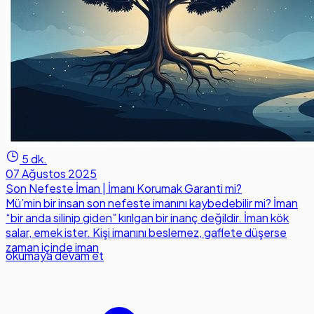
5 dk.
07 Ağustos 2025
Son Nefeste İman | İmanı Korumak Garanti mi?
Mü’min bir insan son nefeste imanını kaybedebilir mi? İman
“bir anda silinip giden” kırılgan bir inanç değildir. İman kök
salar, emek ister. Kişi imanını beslemez, gaflete düşerse
zaman içinde iman
okumaya devam et