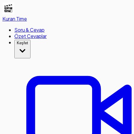
Kuran
Time
Soru & Cevap
Özet Cevaplar
Keşfet