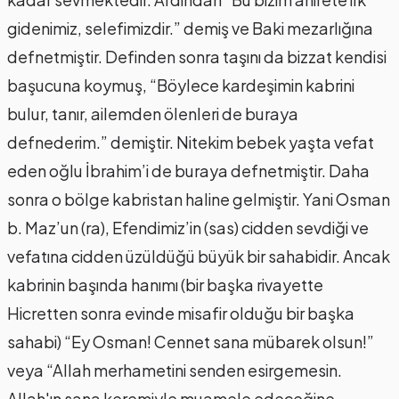
gidenimiz, selefimizdir.” demiş ve Baki mezarlığına
defnetmiştir. Definden sonra taşını da bizzat kendisi
başucuna koymuş, “Böylece kardeşimin kabrini
bulur, tanır, ailemden ölenleri de buraya
defnederim.” demiştir. Nitekim bebek yaşta vefat
eden oğlu İbrahim’i de buraya defnetmiştir. Daha
sonra o bölge kabristan haline gelmiştir. Yani Osman
b. Maz’un (ra), Efendimiz’in (sas) cidden sevdiği ve
vefatına cidden üzüldüğü büyük bir sahabidir. Ancak
kabrinin başında hanımı (bir başka rivayette
Hicretten sonra evinde misafir olduğu bir başka
sahabi) “Ey Osman! Cennet sana mübarek olsun!”
veya “Allah merhametini senden esirgemesin.
Allah'ın sana keremiyle muamele edeceğine