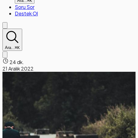
Ara...
⌘K
Soru Sor
Destek Ol
Ara...
⌘K
24 dk.
21 Aralık 2022