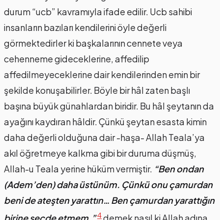
durum “ucb” kavramıyla ifade edilir. Ucb sahibi
insanların bazıları kendilerini öyle değerli
görmektedirler ki başkalarının cennete veya
cehenneme gideceklerine, affedilip
affedilmeyeceklerine dair kendilerinden emin bir
şekilde konuşabilirler. Böyle bir hâl zaten başlı
başına büyük günahlardan biridir. Bu hâl şeytanın da
ayağını kaydıran hâldir. Çünkü şeytan esasta kimin
daha değerli olduğuna dair -haşa- Allah Teala’ya
akıl öğretmeye kalkma gibi bir duruma düşmüş,
Allah-u Teala yerine hüküm vermiştir.
“Ben ondan
(Adem’den) daha üstünüm. Çünkü onu çamurdan
beni de ateşten yarattın… Ben çamurdan yarattığın
4
birine secde etmem.”
demek nasıl ki Allah adına