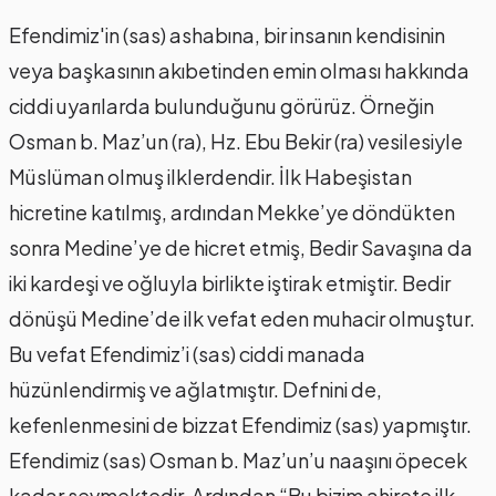
Efendimiz'in (sas) ashabına, bir insanın kendisinin
veya başkasının akıbetinden emin olması hakkında
ciddi uyarılarda bulunduğunu görürüz. Örneğin
Osman b. Maz’un (ra), Hz. Ebu Bekir (ra) vesilesiyle
Müslüman olmuş ilklerdendir. İlk Habeşistan
hicretine katılmış, ardından Mekke’ye döndükten
sonra Medine’ye de hicret etmiş, Bedir Savaşına da
iki kardeşi ve oğluyla birlikte iştirak etmiştir. Bedir
dönüşü Medine’de ilk vefat eden muhacir olmuştur.
Bu vefat Efendimiz’i (sas) ciddi manada
hüzünlendirmiş ve ağlatmıştır. Defnini de,
kefenlenmesini de bizzat Efendimiz (sas) yapmıştır.
Efendimiz (sas) Osman b. Maz’un’u naaşını öpecek
kadar sevmektedir. Ardından “Bu bizim ahirete ilk