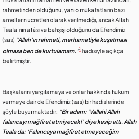
rahmetinden olduğunu, yani o mükafatların bazı
amellerin ücretleri olarak verilmediği, ancak Allah
Teala’nın atâsı ve bahşişi olduğunu da Efendimiz
(sas)
“Allah’ın rahmeti, merhametiyle kuşatması
1
olmasa ben de kurtulamam.”
hadisiyle açıkça
belirtmiştir.
Başkalarını yargılamaya ve onlar hakkında hüküm
vermeye dair de Efendimiz (sas) bir hadislerinde
şöyle buyurmaktadır:
“Bir adam: ‘Vallahi Allah
falancayı mağfiret etmiyecek!’ diye kesip attı. Allah
Teala da: ‘Falancaya mağfiret etmeyeceğim