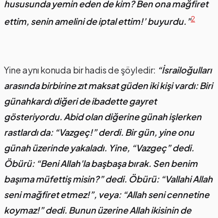
hususunda yemin eden de kim? Ben ona mağfiret
2
ettim, senin amelini de iptal ettim!’ buyurdu.”
Yine aynı konuda bir hadis de şöyledir:
“İsrailoğulları
arasında birbirine zıt maksat güden iki kişi vardı: Biri
günahkardı diğeri de ibadette gayret
gösteriyordu. Abid olan diğerine günah işlerken
rastlardı da: “Vazgeç!” derdi. Bir gün, yine onu
günah üzerinde yakaladı. Yine, “Vazgeç” dedi.
Öbürü: “Beni Allah'la başbaşa bırak. Sen benim
başıma müfettiş misin?” dedi. Öbürü: “Vallahi Allah
seni mağfiret etmez!”, veya: “Allah seni cennetine
koymaz!” dedi. Bunun üzerine Allah ikisinin de