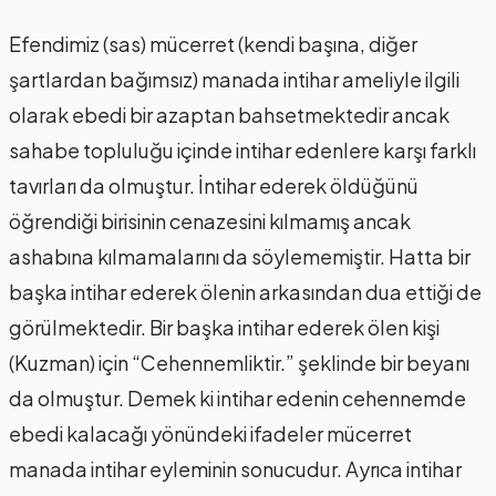
Efendimiz (sas) mücerret (kendi başına, diğer
şartlardan bağımsız) manada intihar ameliyle ilgili
olarak ebedi bir azaptan bahsetmektedir ancak
sahabe topluluğu içinde intihar edenlere karşı farklı
tavırları da olmuştur. İntihar ederek öldüğünü
öğrendiği birisinin cenazesini kılmamış ancak
ashabına kılmamalarını da söylememiştir. Hatta bir
başka intihar ederek ölenin arkasından dua ettiği de
görülmektedir. Bir başka intihar ederek ölen kişi
(Kuzman) için “Cehennemliktir.” şeklinde bir beyanı
da olmuştur. Demek ki intihar edenin cehennemde
ebedi kalacağı yönündeki ifadeler mücerret
manada intihar eyleminin sonucudur. Ayrıca intihar