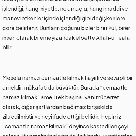
işlendiği, hangi niyetle, ne amaçla, hangi maddi ve
manevi etkenler içinde işlendiği gibi değişkenlere
göre belirlenir. Bunların çoğunu bizler birer kul, birer
insan olarak bilemeyiz ancak elbette Allah-u Teala
bilir.
Mesela namazı cemaatle kılmak hayırlı ve sevaplı bir
ameldir, mükafatı da büyüktür. Burada “cemaatle
namaz kılmak” ameli tek başına, yani mücerret
olarak, diğer şartlardan bağımsız bir şekilde
zikredilmiştir ve neyi ifade ettiği bellidir. Hepimiz
“cemaatle namaz kılmak” deyince kastedilen şeyi
anlarız. Bu amelin faziletini de ilgili hadis-i şeriflerden