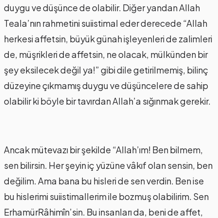
duygu ve düşünce de olabilir. Diğer yandan Allah
Teala’nın rahmetini suiistimal eder derecede “Allah
herkesi affetsin, büyük günah işleyenleri de zalimleri
de, müşrikleri de affetsin, ne olacak, mülkünden bir
şey eksilecek değil ya!” gibi dile getirilmemiş, bilinç
düzeyine çıkmamış duygu ve düşüncelere de sahip
olabilir ki böyle bir tavırdan Allah’a sığınmak gerekir.
Ancak mütevazı bir şekilde “Allah’ım! Ben bilmem,
sen bilirsin. Her şeyin iç yüzüne vâkıf olan sensin, ben
değilim. Ama bana bu hisleri de sen verdin. Ben ise
bu hislerimi suiistimallerim ile bozmuş olabilirim. Sen
ErhamürRâhimîn’sin. Bu insanları da, beni de affet,