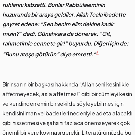
ruhlarını kabzetti. Bunlar Rabbülaleminin
huzurunda bir araya geldiler. Allah Teala ibadette
gayret edene: “Sen benim elimdekine kadir
misin?” dedi. Günahkara da dönerek: “Git,
rahmetimle cennete gir!” buyurdu. Diğeri için de:
3
“Bunu ateşe götürün” diye emretti.”
Bir insanın bir başkası hakkında “Allah seni kesinlikle
affetmeyecek, asla affetmez!” gibi bir cümleyi kesin
ve kendinden emin bir şekilde söyleyebilmesi için
kendisini iman ve ibadetleri nedeniyle adeta alacaklı
gibi hissetmesi ve şahsını fazlaca önemseyerek çok
önemli bir yere koyması gerekir. Literatürümüzde bu