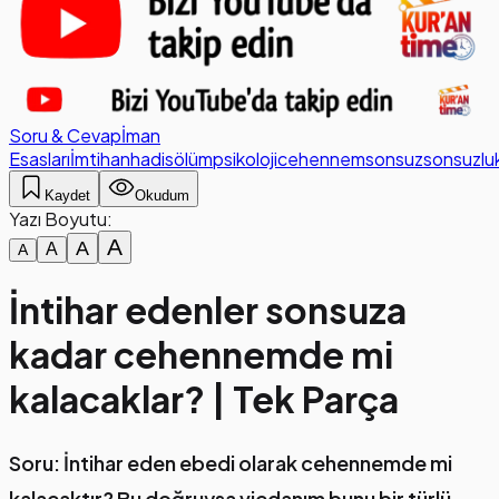
Soru & Cevap
İman
Esasları
İmtihan
hadis
ölüm
psikoloji
cehennem
sonsuz
sonsuzlu
Kaydet
Okudum
Yazı Boyutu:
A
A
A
A
İntihar edenler sonsuza
kadar cehennemde mi
kalacaklar? | Tek Parça
Soru: İntihar eden ebedi olarak cehennemde mi
kalacaktır? Bu doğruysa vicdanım bunu bir türlü