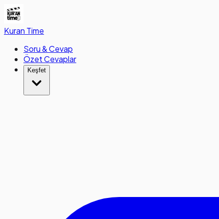
Kuran
Time
Soru & Cevap
Özet Cevaplar
Keşfet