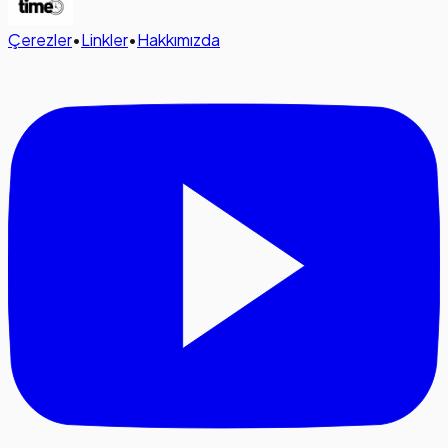
Çerezler
•
Linkler
•
Hakkımızda