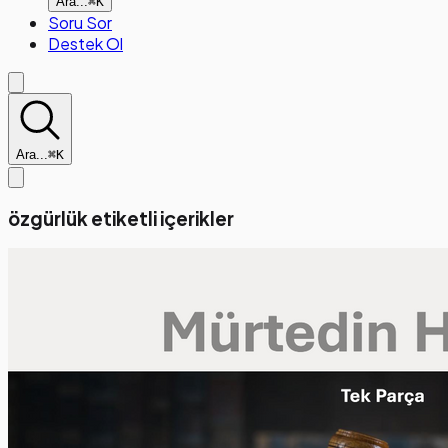
Ara...
⌘K
Soru Sor
Destek Ol
Ara...
⌘K
özgürlük etiketli içerikler