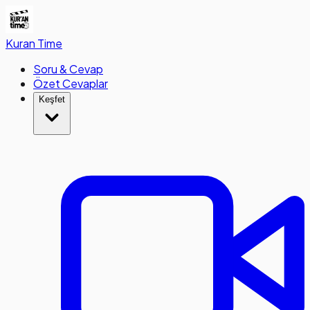
Kuran
Time
Soru & Cevap
Özet Cevaplar
Keşfet