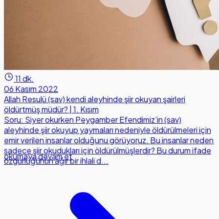
11 dk.
06 Kasım 2022
Allah Resulü (sav) kendi aleyhinde şiir okuyan şairleri
öldürtmüş müdür? | 1. Kısım
Soru: Siyer okurken Peygamber Efendimiz’in (sav)
aleyhinde şiir okuyup yaymaları nedeniyle öldürülmeleri için
emir verilen insanlar olduğunu görüyoruz. Bu insanlar neden
sadece şiir okudukları için öldürülmüşlerdir? Bu durum ifade
okumaya devam et
özgürlüğünün ağır bir ihlali d...