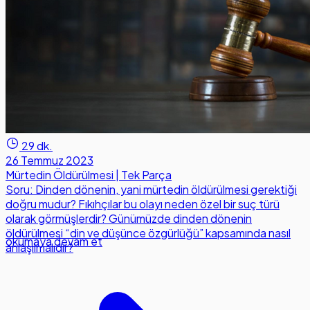
29 dk.
26 Temmuz 2023
Mürtedin Öldürülmesi | Tek Parça
Soru: Dinden dönenin, yani mürtedin öldürülmesi gerektiği
doğru mudur? Fıkıhçılar bu olayı neden özel bir suç türü
olarak görmüşlerdir? Günümüzde dinden dönenin
öldürülmesi “din ve düşünce özgürlüğü” kapsamında nasıl
okumaya devam et
anlaşılmalıdır?