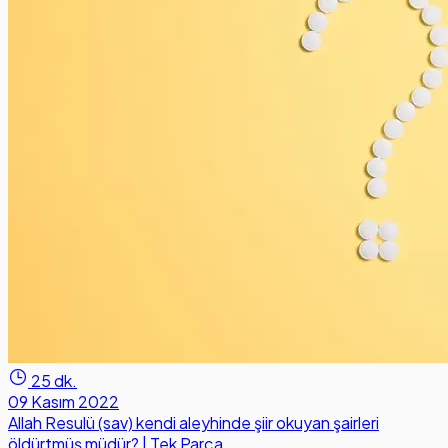
25 dk.
09 Kasım 2022
Allah Resulü (sav) kendi aleyhinde şiir okuyan şairleri
öldürtmüş müdür? | Tek Parça