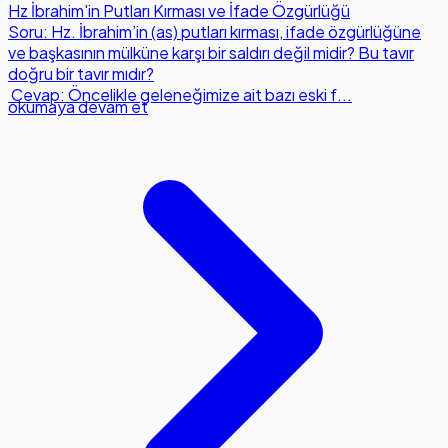
Hz İbrahim'in Putları Kırması ve İfade Özgürlüğü
Soru: Hz. İbrahim’in (as) putları kırması, ifade özgürlüğüne
ve başkasının mülküne karşı bir saldırı değil midir? Bu tavır
doğru bir tavır mıdır?
Cevap: Öncelikle geleneğimize ait bazı eski f...
okumaya devam et