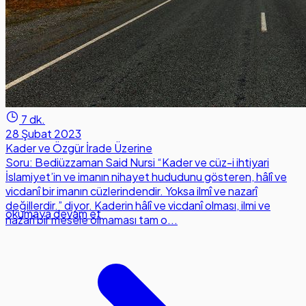
7 dk.
28 Şubat 2023
Kader ve Özgür İrade Üzerine
Soru: Bediüzzaman Said Nursi “Kader ve cüz-i ihtiyari
İslamiyet’in ve imanın nihayet hududunu gösteren, hâlî ve
vicdanî bir imanın cüzlerindendir. Yoksa ilmî ve nazarî
değillerdir.” diyor. Kaderin hâlî ve vicdanî olması, ilmi ve
okumaya devam et
nazarî bir mesele olmaması tam o...