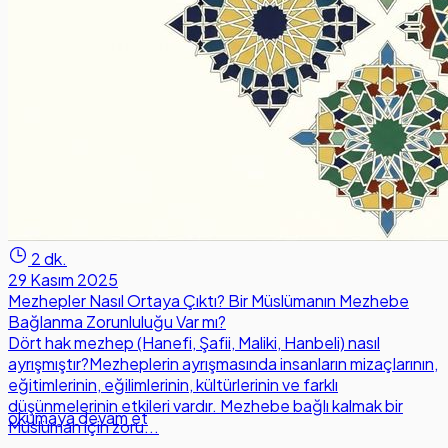
2 dk.
29 Kasım 2025
Mezhepler Nasıl Ortaya Çıktı? Bir Müslümanın Mezhebe
Bağlanma Zorunluluğu Var mı?
Dört hak mezhep (Hanefi, Şafii, Maliki, Hanbeli) nasıl
ayrışmıştır?Mezheplerin ayrışmasında insanların mizaçlarının,
eğitimlerinin, eğilimlerinin, kültürlerinin ve farklı
düşünmelerinin etkileri vardır. Mezhebe bağlı kalmak bir
okumaya devam et
Müslüman için zoru...