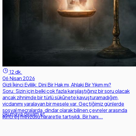
12 dk.
06 Nisan 2026
Gizli İkinci Evlilik: Dini Bir Hak mı, Ahlaki Bir Yıkım mı?
Soru: Sizin için belki çok fazla karşılaştığınız bir soru olacak
ancak zihnimde bir türlü sükûnete kavuşturamadığım,
vicdanımı yaralayan bir mesele var. Geçtiğimiz günlerde
sosyal mecralarda, dindar olarak bilinen çevreler arasında
okumaya devam et
ikinci eş mevzusu hararetle tartışıldı. Bir hanı...