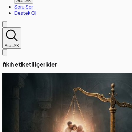
Ara...
⌘K
Soru Sor
Destek Ol
Ara...
⌘K
fıkıh etiketli içerikler