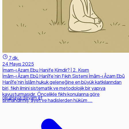
7 dk.
24 Mayıs 2025
İmam-ı Azam Ebu Hanife Kimdir? | 2. Kısım
İmâm-ı Âzam Ebû Hanîfe’nin Fıkıh Sistemi İmâm-ı Âzam Ebû
Hanîfe’nin İslâm hukuk geleneğine en büyük katkılarından
biri, fıkıh ilmini sistematik ve metodolojik bir yapıya
kavuşturmasıdır. Öncelikle fıkhı konularına göre
okumaya devam et
sınıflandırmış, ayet ve hadislerden hüküm ...