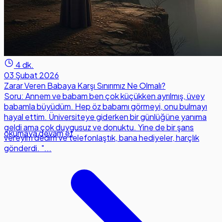
4 dk.
03 Şubat 2026
Zarar Veren Babaya Karşı Sınırımız Ne Olmalı?
Soru: Annem ve babam ben çok küçükken ayrılmış, üvey
babamla büyüdüm. Hep öz babamı görmeyi, onu bulmayı
hayal ettim. Üniversiteye giderken bir günlüğüne yanıma
geldi ama çok duygusuz ve donuktu. Yine de bir şans
okumaya devam et
vereyim dedim ve telefonlaştık, bana hediyeler, harçlık
gönderdi. "...