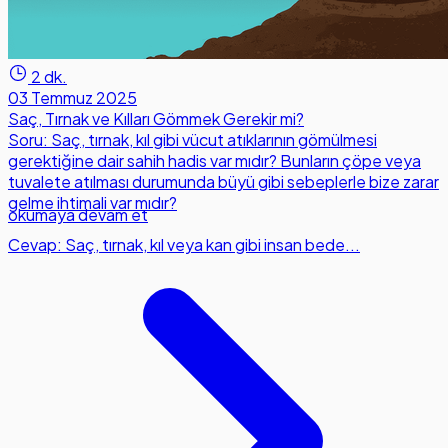
2 dk.
03 Temmuz 2025
Saç, Tırnak ve Kılları Gömmek Gerekir mi?
Soru: Saç, tırnak, kıl gibi vücut atıklarının gömülmesi
gerektiğine dair sahih hadis var mıdır? Bunların çöpe veya
tuvalete atılması durumunda büyü gibi sebeplerle bize zarar
gelme ihtimali var mıdır?
okumaya devam et
Cevap: Saç, tırnak, kıl veya kan gibi insan bede...