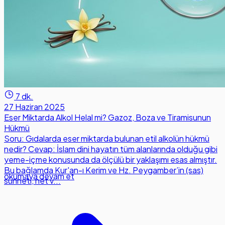
7 dk.
27 Haziran 2025
Eser Miktarda Alkol Helal mi? Gazoz, Boza ve Tiramisunun
Hükmü
Soru: Gıdalarda eser miktarda bulunan etil alkolün hükmü
nedir? Cevap: İslam dini hayatın tüm alanlarında olduğu gibi
yeme-içme konusunda da ölçülü bir yaklaşımı esas almıştır.
Bu bağlamda Kur'an-ı Kerim ve Hz. Peygamber’in (sas)
okumaya devam et
sünneti, net v...