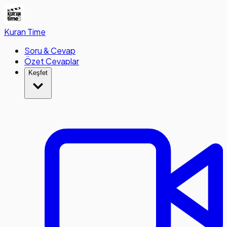
Kuran
Time
Soru & Cevap
Özet Cevaplar
Keşfet