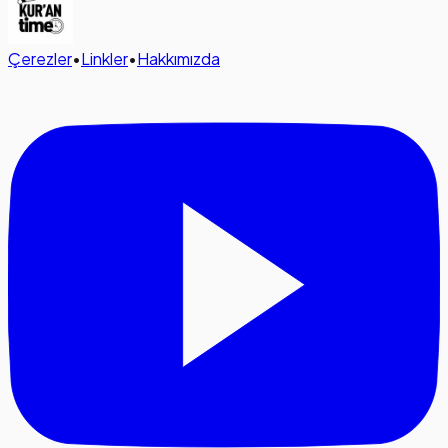
Çerezler
•
Linkler
•
Hakkımızda