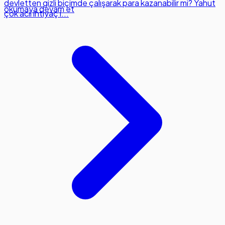
devletten gizli biçimde çalışarak para kazanabilir mi? Yahut
okumaya devam et
çok acil ihtiyaç i...