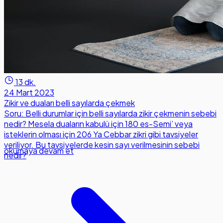
13 dk.
24 Mart 2023
Zikir ve duaları belli sayılarda çekmek
Soru: Belli durumlar için belli sayılarda zikir çekmenin sebebi
nedir? Mesela duaların kabulü için 180 es-Semi’ veya
isteklerin olması için 206 Ya Cebbar zikri gibi tavsiyeler
veriliyor. Bu tavsiyelerde kesin sayı verilmesinin sebebi
okumaya devam et
nedir?