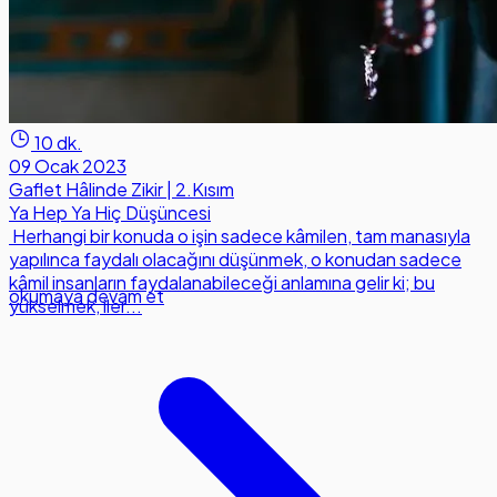
10 dk.
09 Ocak 2023
Gaflet Hâlinde Zikir | 2.Kısım
Ya Hep Ya Hiç Düşüncesi
Herhangi bir konuda o işin sadece kâmilen, tam manasıyla
yapılınca faydalı olacağını düşünmek, o konudan sadece
kâmil insanların faydalanabileceği anlamına gelir ki; bu
okumaya devam et
yükselmek, iler...