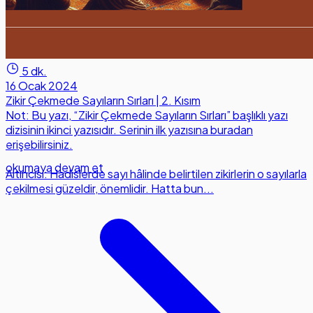
5 dk.
16 Ocak 2024
Zikir Çekmede Sayıların Sırları | 2. Kısım
Not: Bu yazı, “Zikir Çekmede Sayıların Sırları” başlıklı yazı
dizisinin ikinci yazısıdır. Serinin ilk yazısına buradan
erişebilirsiniz.
okumaya devam et
Altıncısı: Hadislerde sayı hâlinde belirtilen zikirlerin o sayılarla
çekilmesi güzeldir, önemlidir. Hatta bun...