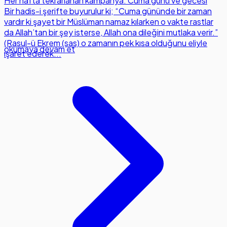
Her hafta tekrarlanan kampanya: Cuma günü ve gecesi
Bir hadis-i şerifte buyurulur ki; “Cuma gününde bir zaman
vardır ki şayet bir Müslüman namaz kılarken o vakte rastlar
da Allah’tan bir şey isterse, Allah ona dileğini mutlaka verir.”
(Rasul-ü Ekrem (sas) o zamanın pek kısa olduğunu eliyle
okumaya devam et
işaret ederek...