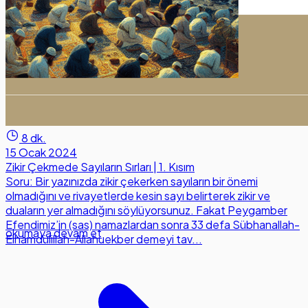
8 dk.
15 Ocak 2024
Zikir Çekmede Sayıların Sırları | 1. Kısım
Soru: Bir yazınızda zikir çekerken sayıların bir önemi
olmadığını ve rivayetlerde kesin sayı belirterek zikir ve
duaların yer almadığını söylüyorsunuz. Fakat Peygamber
Efendimiz’in (sas) namazlardan sonra 33 defa Sübhanallah-
okumaya devam et
Elhamdülillah-Allahuekber demeyi tav...