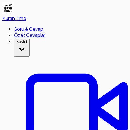
Kuran
Time
Soru & Cevap
Özet Cevaplar
Keşfet