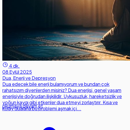
4 dk.
08 Eylül 2025
Dua, Enerji ve Depresyon
Dua edecek bile enerji bulamıyorum ve bundan çok
rahatsızım diyenlerden misiniz? Dua enerjisi, genel yaşam
enerjisiyle doğrudan ilişkilidir. Uykusuzluk, hareketsizlik ve
yoğun kaygı gibi etkenler dua etmeyi zorlaştırır. Kısa ve
okumaya devam et
kolay dualarla bu problemi aşmak içi...