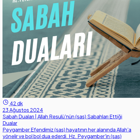
42 dk
23 Ağustos 2024
Sabah Duaları | Allah Resulü'nün (sas) Sabahları Ettiği
Dualar
Peygamber Efendimiz (sas) hayatının her alanında Allah'a
yönelir ve bol bol dua ederdi. Hz. Peygamber'in (sas)