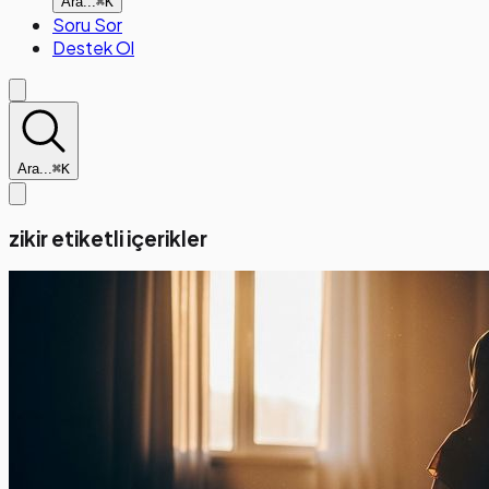
Ara...
⌘K
Soru Sor
Destek Ol
Ara...
⌘K
zikir etiketli içerikler