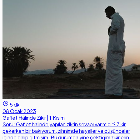
5 dk.
08 Ocak 2023
Gaflet Hâlinde Zikir | 1.Kısım
Soru: Gaflet halinde yapılan zikrin sevabı var mıdır? Zikir
çekerken bir bakıyorum, zihnimde hayaller ve düşünceler
içinde dalıp gitmişim. Bu durumda yine çektiğim zikirlerin