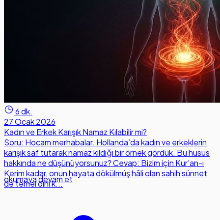
6 dk.
27 Ocak 2026
Kadın ve Erkek Karışık Namaz Kılabilir mi?
Soru: Hocam merhabalar. Hollanda’da kadın ve erkeklerin
karışık saf tutarak namaz kıldığı bir örnek gördük. Bu husus
hakkında ne düşünüyorsunuz? Cevap: Bizim için Kur’an-ı
Kerim kadar, onun hayata dökülmüş hâli olan sahih sünnet
okumaya devam et
de temel dini k...