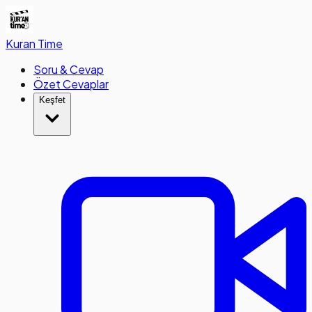
Kuran
Time
Soru & Cevap
Özet Cevaplar
Keşfet