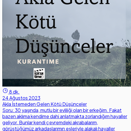
8 dk.
24 Ağustos 2023
Akla İstemeden Gelen Kötü Düşünceler
Soru: 30 yaşında, mutlu bir evliliği olan bir erkeğim. Fakat
bazen aklıma kendime dahi anlatmakta zorlandığım hayaller
geliyor. Bunlar kendi çevremdeki akrabalarım,
görüştüğümüz arkadaşlarımın eşleriyle alakalı hayaller