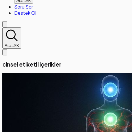
Ara...
⌘K
Soru Sor
Destek Ol
Ara...
⌘K
cinsel etiketli içerikler