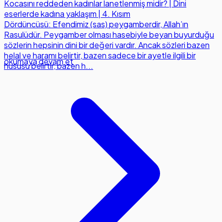
Kocasını reddeden kadınlar lanetlenmiş midir? | Dini
eserlerde kadına yaklaşım | 4. Kısım
Dördüncüsü: Efendimiz (sas) peygamberdir, Allah’ın
Rasulüdür. Peygamber olması hasebiyle beyan buyurduğu
sözlerin hepsinin dini bir değeri vardır. Ancak sözleri bazen
helal ve haramı belirtir, bazen sadece bir ayetle ilgili bir
okumaya devam et
hususu belirtir, bazen h...