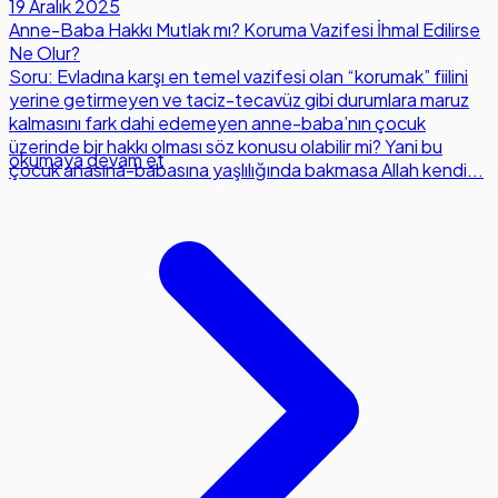
19 Aralık 2025
Anne-Baba Hakkı Mutlak mı? Koruma Vazifesi İhmal Edilirse
Ne Olur?
Soru: Evladına karşı en temel vazifesi olan “korumak” fiilini
yerine getirmeyen ve taciz-tecavüz gibi durumlara maruz
kalmasını fark dahi edemeyen anne-baba’nın çocuk
üzerinde bir hakkı olması söz konusu olabilir mi? Yani bu
okumaya devam et
çocuk anasına-babasına yaşlılığında bakmasa Allah kendi...