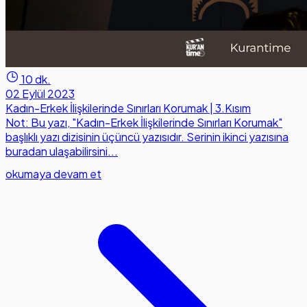
10 dk.
02 Eylül 2023
Kadın-Erkek İlişkilerinde Sınırları Korumak | 3.Kısım
Not: Bu yazı, "Kadın-Erkek İlişkilerinde Sınırları Korumak"
başlıklı yazı dizisinin üçüncü yazısıdır. Serinin ikinci yazısına
buradan ulaşabilirsini...
okumaya devam et