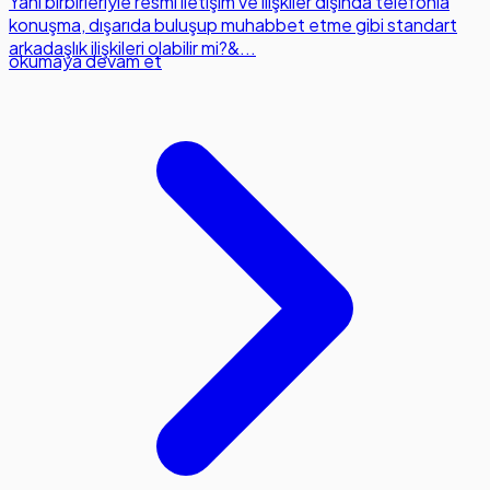
Yani birbirleriyle resmi iletişim ve ilişkiler dışında telefonla
konuşma, dışarıda buluşup muhabbet etme gibi standart
arkadaşlık ilişkileri olabilir mi?&...
okumaya devam et